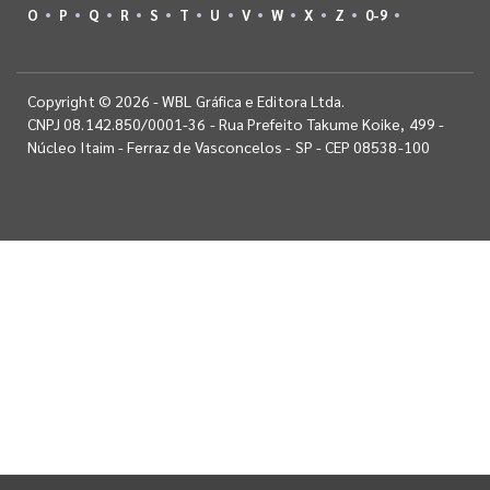
O
P
Q
R
S
T
U
V
W
X
Z
0-9
Copyright © 2026 - WBL Gráfica e Editora Ltda.
CNPJ 08.142.850/0001-36 - Rua Prefeito Takume Koike, 499 -
Núcleo Itaim - Ferraz de Vasconcelos - SP - CEP 08538-100