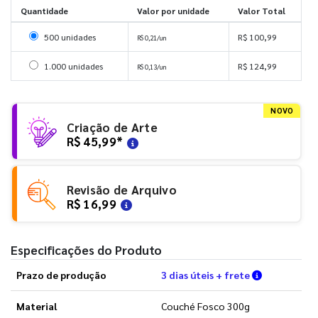
Quantidade
Valor por unidade
Valor Total
Selecionar 500 unidades
500 unidades
R$ 100,99
R$ 0,21/un
Selecionar 1000 unidades
1.000 unidades
R$ 124,99
R$ 0,13/un
NOVO
Criação de Arte
R$ 45,99
*
Revisão de Arquivo
R$ 16,99
Especificações do Produto
Verifique a
Prazo de produção
3 dias úteis + frete
Material
Couché Fosco 300g