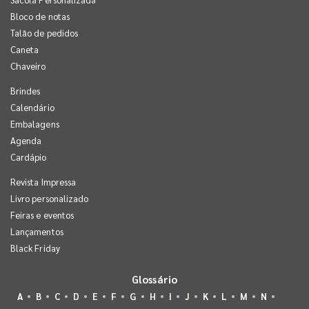
Bloco de notas
Talão de pedidos
Caneta
Chaveiro
Brindes
Calendário
Embalagens
Agenda
Cardápio
Revista Impressa
Livro personalizado
Feiras e eventos
Lançamentos
Black Friday
Glossário
A
B
C
D
E
F
G
H
I
J
K
L
M
N