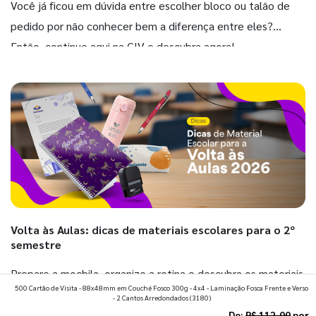
Você já ficou em dúvida entre escolher bloco ou talão de
pedido por não conhecer bem a diferença entre eles?
Então, continue aqui na GIV e descubra agora!
Volta às Aulas: dicas de materiais escolares para o 2º
semestre
Prepare a mochila, organize a rotina e descubra os materiais
500 Cartão de Visita - 88x48mm em Couché Fosco 300g - 4x4 - Laminação Fosca Frente e Verso
que fazem toda diferença para começar o segundo
- 2 Cantos Arredondados
(3180)
semestre com o pé direito. Confira!
De:
R$ 112,00
por