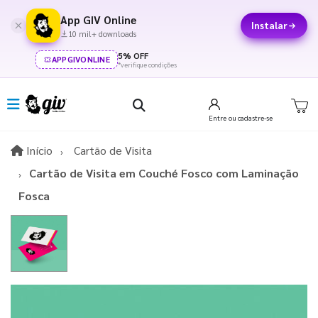
App GIV Online
Instalar
10 mil+ downloads
5% OFF
APPGIVONLINE
*verifique condições
Entre
ou cadastre-se
Início
Início
Cartão de Visita
Cartão de Visita em Couché Fosco com Laminação
Fosca