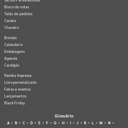
Bloco de notas
Talão de pedidos
Caneta
Chaveiro
Brindes
Calendário
Embalagens
Agenda
Cardápio
Revista Impressa
Livro personalizado
Feiras e eventos
Lançamentos
Black Friday
Glossário
A
B
C
D
E
F
G
H
I
J
K
L
M
N