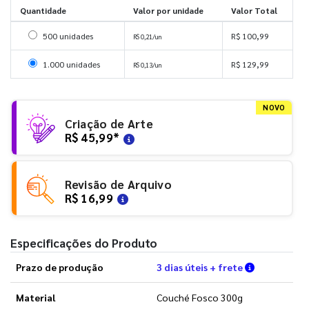
Quantidade
Valor por unidade
Valor Total
Selecionar 500 unidades
500 unidades
R$ 100,99
R$ 0,21/un
Selecionar 1000 unidades
1.000 unidades
R$ 129,99
R$ 0,13/un
NOVO
Criação de Arte
R$ 45,99
*
Revisão de Arquivo
R$ 16,99
Especificações do Produto
Verifique a
Prazo de produção
3 dias úteis + frete
Material
Couché Fosco 300g