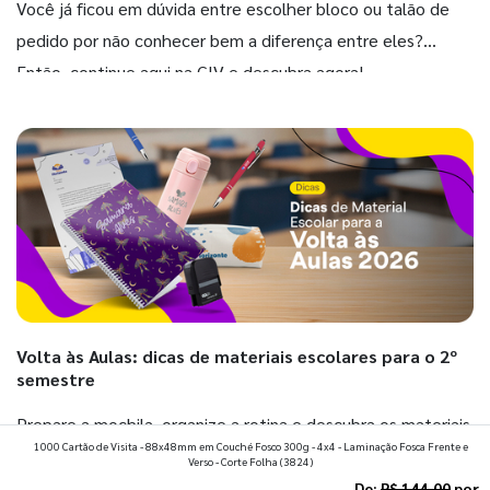
Você já ficou em dúvida entre escolher bloco ou talão de
pedido por não conhecer bem a diferença entre eles?
Então, continue aqui na GIV e descubra agora!
Volta às Aulas: dicas de materiais escolares para o 2º
semestre
Prepare a mochila, organize a rotina e descubra os materiais
1000 Cartão de Visita - 88x48mm em Couché Fosco 300g - 4x4 - Laminação Fosca Frente e
que fazem toda diferença para começar o segundo
Verso - Corte Folha
(3824)
semestre com o pé direito. Confira!
De:
R$ 144,00
por