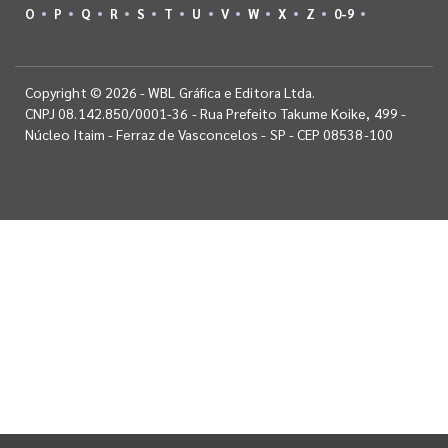
O
P
Q
R
S
T
U
V
W
X
Z
0-9
Copyright © 2026 - WBL Gráfica e Editora Ltda.
CNPJ 08.142.850/0001-36 - Rua Prefeito Takume Koike, 499 -
Núcleo Itaim - Ferraz de Vasconcelos - SP - CEP 08538-100