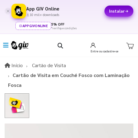
App GIV Online
Instalar
10 mil+ downloads
5% OFF
APPGIVONLINE
*verifique condições
Entre
ou cadastre-se
Início
Início
Cartão de Visita
Cartão de Visita em Couché Fosco com Laminação
Fosca