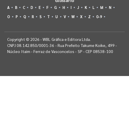
Glossário
A
B
C
D
E
F
G
H
I
J
K
L
M
N
O
P
Q
R
S
T
U
V
W
X
Z
0-9
Copyright © 2026 - WBL Gráfica e Editora Ltda.
CNPJ 08.142.850/0001-36 - Rua Prefeito Takume Koike, 499 -
Núcleo Itaim - Ferraz de Vasconcelos - SP - CEP 08538-100