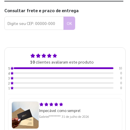
Consultar frete e prazo de entrega
OK
5,0
10
clientes avaliaram este produto
de 5
10
5
0
4
0
3
0
2
0
1
Impecável como sempre!
Gabriel********
31 de julho de 2026