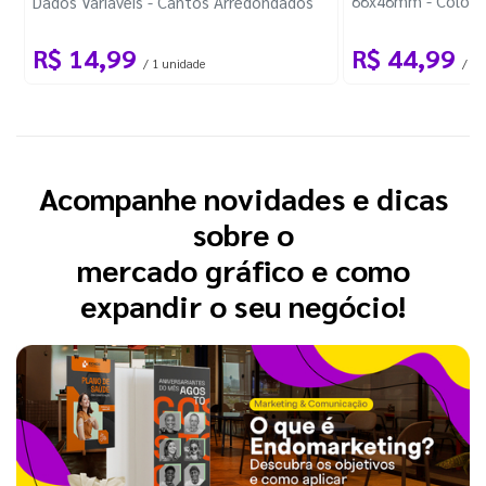
88x48mm - Colorido
Dados Variáveis - Cantos Arredondados
R$ 14,99
R$ 44,99
/ 1 unidade
/ 10
Acompanhe novidades e dicas
sobre o
mercado gráfico e como
expandir o seu negócio!