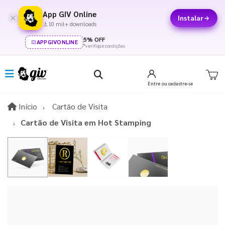
App GIV Online
Instalar
10 mil+ downloads
5% OFF
APPGIVONLINE
*verifique condições
Entre
ou cadastre-se
Início
Início
Cartão de Visita
Cartão de Visita em Hot Stamping