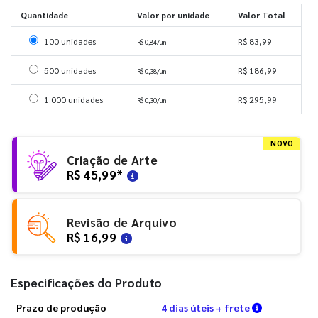
Quantidade
Valor por unidade
Valor Total
Selecionar 100 unidades
100 unidades
R$ 83,99
R$ 0,84/un
Selecionar 500 unidades
500 unidades
R$ 186,99
R$ 0,38/un
Selecionar 1000 unidades
1.000 unidades
R$ 295,99
R$ 0,30/un
NOVO
Criação de Arte
R$ 45,99
*
Revisão de Arquivo
R$ 16,99
Especificações do Produto
Verifique a
Prazo de produção
4 dias úteis + frete