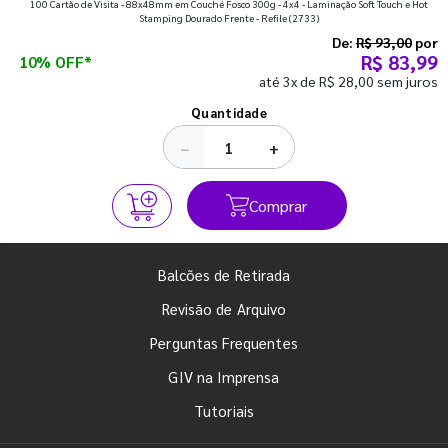
100 Cartão de Visita - 88x48mm em Couché Fosco 300g - 4x4 - Laminação Soft Touch e Hot
que fazem toda diferença para começar o segundo
Stamping Dourado Frente - Refile
(2733)
semestre com o pé direito. Confira!
De:
R$ 93,00
por
R$ 83,99
10% OFF*
até 3x de R$ 28,00 sem juros
Ver todos os posts
Quantidade
−
+
Comprar
Balcões de Retirada
Revisão de Arquivo
Perguntas Frequentes
GIV na Imprensa
Tutoriais