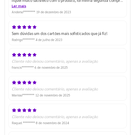
fiquei muito satisfeito com o produto, foi minha segunda compra
no site, e foi até agora a que mais gostei. Obg Deus Abençoe
Ler mais
Anderso********
19 de dezembro de 2023
Sem dúvidas um dos cartões mais sofisticados que já fiz!
Rodrigo********
4 de julho de 2023
Cliente não deixou comentário, apenas a avaliação
francis********
6 de novembro de 2025
Cliente não deixou comentário, apenas a avaliação
Marisso********
12 de novembro de 2025
Cliente não deixou comentário, apenas a avaliação
Raquel ********
8 de novembro de 2024