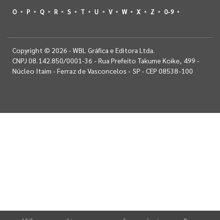
O
P
Q
R
S
T
U
V
W
X
Z
0-9
Copyright © 2026 - WBL Gráfica e Editora Ltda.
CNPJ 08.142.850/0001-36 - Rua Prefeito Takume Koike, 499 -
Núcleo Itaim - Ferraz de Vasconcelos - SP - CEP 08538-100