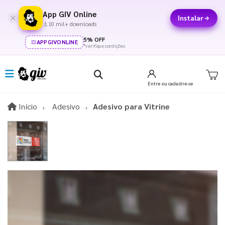
App GIV Online
Instalar
10 mil+ downloads
5% OFF
APPGIVONLINE
*verifique condições
Entre
ou cadastre-se
Início
Início
Adesivo
Adesivo para Vitrine