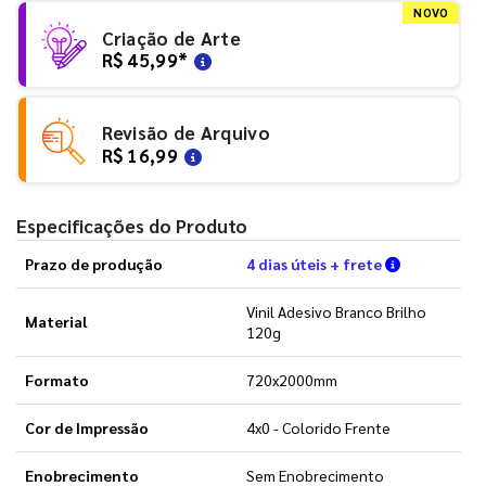
NOVO
Criação de Arte
R$ 45,99
*
Revisão de Arquivo
R$ 16,99
Especificações do Produto
Verifique a
Prazo de produção
4 dias úteis + frete
Vinil Adesivo Branco Brilho
Material
120g
Formato
720x2000mm
Cor de Impressão
4x0 - Colorido Frente
Enobrecimento
Sem Enobrecimento