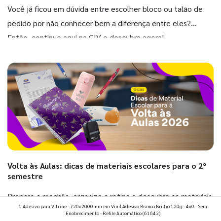
Você já ficou em dúvida entre escolher bloco ou talão de
pedido por não conhecer bem a diferença entre eles?
Então, continue aqui na GIV e descubra agora!
Volta às Aulas: dicas de materiais escolares para o 2º
semestre
Prepare a mochila, organize a rotina e descubra os materiais
1 Adesivo para Vitrine - 720x2000mm em Vinil Adesivo Branco Brilho 120g - 4x0 - Sem
que fazem toda diferença para começar o segundo
Enobrecimento - Refile Automático
(61642)