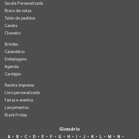
Sacola Personalizada
Bloco de notas
Talão de pedidos
Caneta
Chaveiro
Brindes
Calendário
Embalagens
Agenda
Cardápio
Revista Impressa
Livro personalizado
Feiras e eventos
Lançamentos
Black Friday
Glossário
A
B
C
D
E
F
G
H
I
J
K
L
M
N