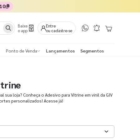
10
Baixe
Entre
o app
ou cadastre-se
Ponto de Venda
Lançamentos
Segmentos
trine
l sua loja? Conheça o Adesivo para Vitrine em vinil da GIV
rtes personalizados! Acesse já!