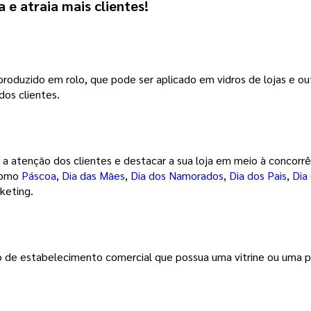
a e atraia mais clientes!
l produzido em rolo, que pode ser aplicado em vidros de lojas e o
dos clientes.
 a atenção dos clientes e destacar a sua loja em meio à concorrên
como 
Páscoa
, 
Dia das Mães
, 
Dia dos Namorados
, 
Dia dos Pais
, 
Dia
keting. 
po de estabelecimento comercial que possua uma vitrine ou uma por