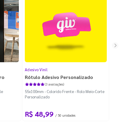
Adesivo Vinil
Adesivo em
ro
Rótulo Adesivo Personalizado
Rótulo 
(3 avaliações)
le
55x100mm - Colorido Frente - Rolo Meio-Corte
63x63mm - C
Personalizado
Personaliza
R$ 48,99
R$ 40
/ 50 unidades