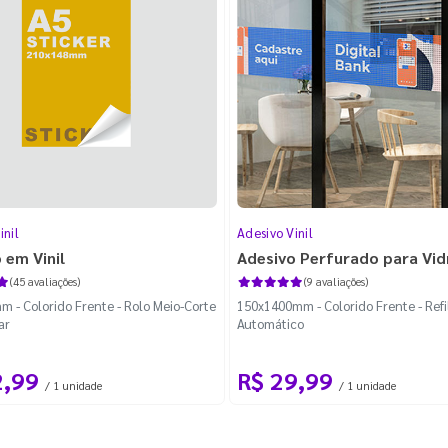
inil
Adesivo Vinil
 em Vinil
Adesivo Perfurado para Vid
(45 avaliações)
(9 avaliações)
 - Colorido Frente - Rolo Meio-Corte
150x1400mm - Colorido Frente - Refi
ar
Automático
2,99
R$ 29,99
/ 1 unidade
/ 1 unidade