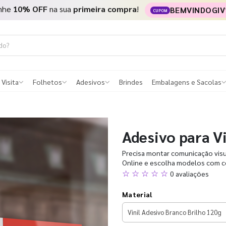
nhe
10% OFF
na sua
primeira compra
!
BEMVINDOGIV
CUPOM
 Visita
Folhetos
Adesivos
Brindes
Embalagens e Sacolas
Adesivo para Vi
Precisa montar comunicação visua
Online e escolha modelos com co
☆ ☆ ☆ ☆ ☆
0 avaliações
Material