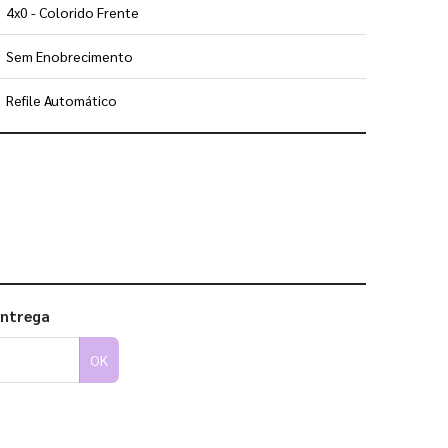
4x0 - Colorido Frente
Sem Enobrecimento
Refile Automático
 utilizar os nossos gabaritos
entrega
OK