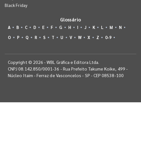
Black Friday
Glossário
A
B
C
D
E
F
G
H
I
J
K
L
M
N
O
P
Q
R
S
T
U
V
W
X
Z
0-9
Copyright © 2026 - WBL Gráfica e Editora Ltda.
CNPJ 08.142.850/0001-36 - Rua Prefeito Takume Koike, 499 -
Núcleo Itaim - Ferraz de Vasconcelos - SP - CEP 08538-100