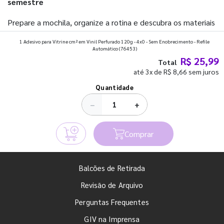
semestre
Prepare a mochila, organize a rotina e descubra os materiais
que fazem toda diferença para começar o segundo
1 Adesivo para Vitrine cm² em Vinil Perfurado 120g - 4x0 - Sem Enobrecimento - Refile
Automático
(76453)
semestre com o pé direito. Confira!
R$ 25,99
Total
até 3x de R$ 8,66 sem juros
Ver todos os posts
Quantidade
−
+
Comprar
Balcões de Retirada
Revisão de Arquivo
Perguntas Frequentes
GIV na Imprensa