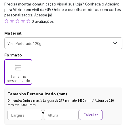
Precisa montar comunicação visual sua loja? Conheça o Adesivo
para Vitrine em vinil da GIV Online e escolha modelos com cortes
personalizados! Acesse já!
☆ ☆ ☆ ☆ ☆
0 avaliações
Material
Formato
Tamanho
personalizado
Tamanho Personalizado (mm)
Dimensões (min e max.): Largura de 297 mm até 1480 mm / Altura de 210
mm até 10000 mm
Largura personalizada (mm)
Altura personalizada (mm)
x
Calcular