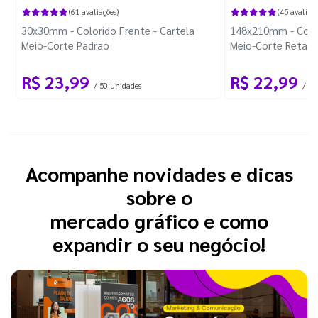
(61 avaliações)
(45 avaliaçõ
30x30mm - Colorido Frente - Cartela
148x210mm - Color
Meio-Corte Padrão
Meio-Corte Retang
R$ 23,99
R$ 22,99
/ 50 unidades
/ 1 
Acompanhe novidades e dicas
sobre o
mercado gráfico e como
expandir o seu negócio!