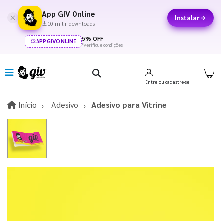
App GIV Online
Instalar
10 mil+ downloads
5% OFF
APPGIVONLINE
*verifique condições
Entre
ou cadastre-se
Início
Início
Adesivo
Adesivo para Vitrine