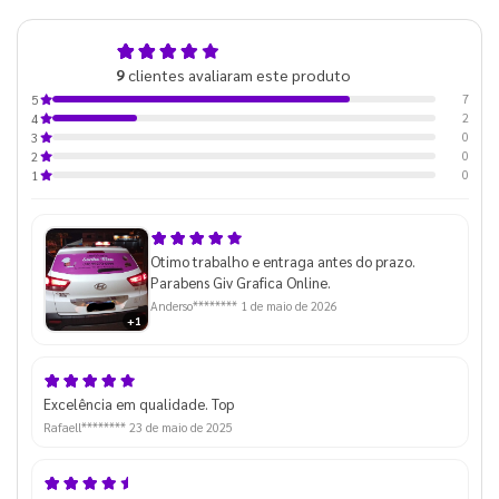
4,8
9
clientes avaliaram este produto
de 5
7
5
2
4
0
3
0
2
0
1
Otimo trabalho e entraga antes do prazo.
Parabens Giv Grafica Online.
Anderso********
1 de maio de 2026
+1
Excelência em qualidade. Top
Rafaell********
23 de maio de 2025