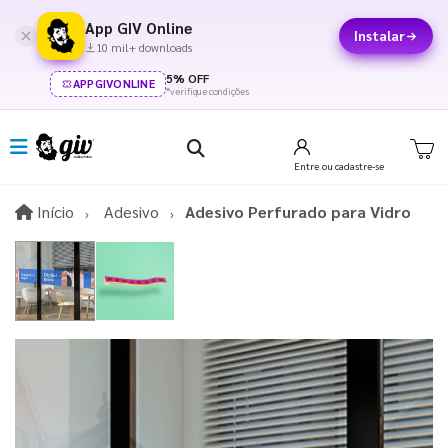
App GIV Online
Instalar
10 mil+ downloads
5% OFF
APPGIVONLINE
*verifique condições
Entre
ou cadastre-se
Início
Início
Adesivo
Adesivo Perfurado para Vidro