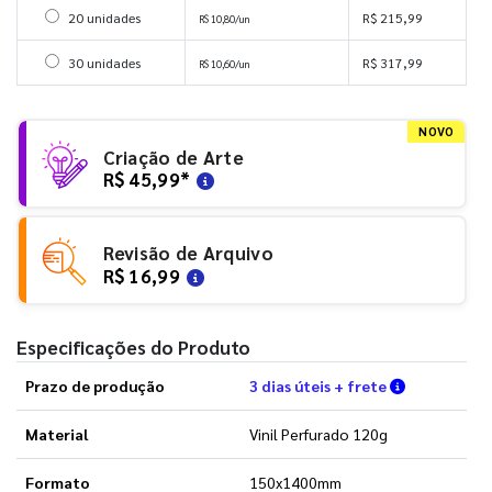
Selecionar 20 unidades
20 unidades
R$ 215,99
R$ 10,80/un
Selecionar 30 unidades
30 unidades
R$ 317,99
R$ 10,60/un
NOVO
Criação de Arte
R$ 45,99
*
Revisão de Arquivo
R$ 16,99
Especificações do Produto
Verifique a
Prazo de produção
3 dias úteis + frete
Material
Vinil Perfurado 120g
Formato
150x1400mm