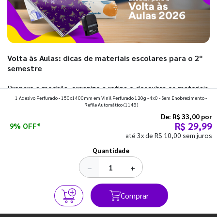
Volta às Aulas: dicas de materiais escolares para o 2º
semestre
Prepare a mochila, organize a rotina e descubra os materiais
1 Adesivo Perfurado - 150x1400mm em Vinil Perfurado 120g - 4x0 - Sem Enobrecimento -
que fazem toda diferença para começar o segundo
Refile Automático
(1148)
semestre com o pé direito. Confira!
De:
R$ 33,00
por
R$ 29,99
9% OFF*
até 3x de R$ 10,00 sem juros
Ver todos os posts
Quantidade
−
+
Comprar