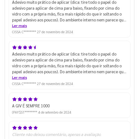
Adesivo muito prático de aplicar (dica: tire todo o papel do
adesivo para aplicar de cima para baixo, fixando por cima do
vidro com a própria mão, fica mais rápido do que ir soltando o
papel adesivo aos poucos). Do ambiente interno nem parece que
tem adesivo na vitrine! Ótima manutenção de luminosidade.
Ler mais
Nossa vitrine ficou bonita e delicada
CISSA C********
27 de novembro de 2024
Adesivo muito prático de aplicar (dica: tire todo o papel do
adesivo para aplicar de cima para baixo, fixando por cima do
vidro com a própria mão, fica mais rápido do que ir soltando o
papel adesivo aos poucos). Do ambiente interno nem parece que
tem adesivo na vitrine! Ótima manutenção de luminosidade.
Ler mais
Nossa vitrine ficou bonita e delicada
CISSA C********
27 de novembro de 2024
A GIV É SEMPRE 1000
(PAY$ST********
4 de setembro de 2024
Cliente não deixou comentário, apenas a avaliação