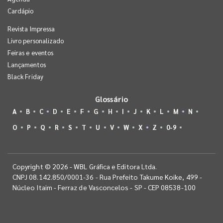
Cardápio
Revista Impressa
Livro personalizado
Feiras e eventos
Lançamentos
Black Friday
Glossário
A
B
C
D
E
F
G
H
I
J
K
L
M
N
O
P
Q
R
S
T
U
V
W
X
Z
0-9
Copyright © 2026 - WBL Gráfica e Editora Ltda.
CNPJ 08.142.850/0001-36 - Rua Prefeito Takume Koike, 499 -
Núcleo Itaim - Ferraz de Vasconcelos - SP - CEP 08538-100