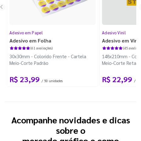
Adesivo em Papel
Adesivo Vinil
Adesivo em Folha
Adesivo em Vinil
(61 avaliações)
(45 avaliaçõ
30x30mm - Colorido Frente - Cartela
148x210mm - Color
Meio-Corte Padrão
Meio-Corte Retang
R$ 23,99
R$ 22,99
/ 50 unidades
/ 1 
Acompanhe novidades e dicas
sobre o
mercado gráfico e como