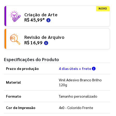
NOVO
Criação de Arte
R$ 45,99
*
Revisão de Arquivo
R$ 16,99
Especificações do Produto
Verifique a
Prazo de produção
4 dias úteis + frete
Vinil Adesivo Branco Brilho
Material
120g
Formato
Tamanho personalizado
Cor de Impressão
4x0 - Colorido Frente