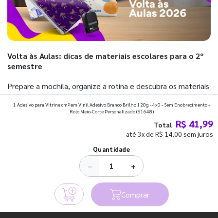
Volta às Aulas: dicas de materiais escolares para o 2º
semestre
Prepare a mochila, organize a rotina e descubra os materiais
que fazem toda diferença para começar o segundo
1 Adesivo para Vitrine cm² em Vinil Adesivo Branco Brilho 120g - 4x0 - Sem Enobrecimento -
Rolo Meio-Corte Personalizado
(61648)
semestre com o pé direito. Confira!
R$ 41,99
Total
até 3x de R$ 14,00 sem juros
Ver todos os posts
Quantidade
−
+
Comprar