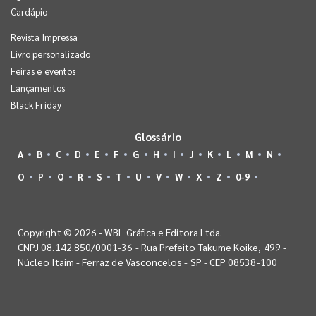
Cardápio
Revista Impressa
Livro personalizado
Feiras e eventos
Lançamentos
Black Friday
Glossário
A
B
C
D
E
F
G
H
I
J
K
L
M
N
O
P
Q
R
S
T
U
V
W
X
Z
0-9
Copyright © 2026 - WBL Gráfica e Editora Ltda.
CNPJ 08.142.850/0001-36 - Rua Prefeito Takume Koike, 499 -
Núcleo Itaim - Ferraz de Vasconcelos - SP - CEP 08538-100