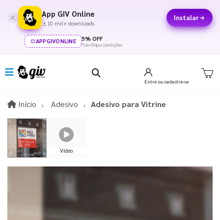
App GIV Online
Instalar
10 mil+ downloads
5% OFF
APPGIVONLINE
*verifique condições
Entre
ou cadastre-se
Início
Início
Adesivo
Adesivo para Vitrine
Vídeo