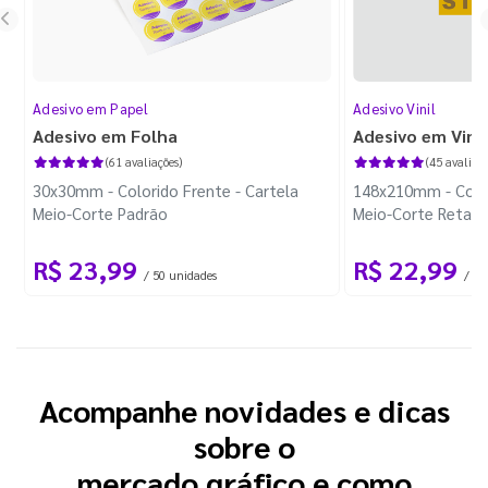
Adesivo em Papel
Adesivo Vinil
Adesivo em Folha
Adesivo em Vinil
(61 avaliações)
(45 avaliaçõ
30x30mm - Colorido Frente - Cartela
148x210mm - Color
Meio-Corte Padrão
Meio-Corte Retang
R$ 23,99
R$ 22,99
/ 50 unidades
/ 1 
Acompanhe novidades e dicas
sobre o
mercado gráfico e como