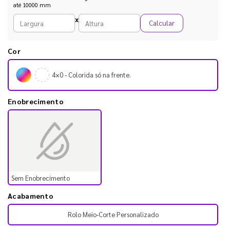
até 10000 mm
Largura personalizada (mm)
Altura personalizada (mm)
x
Calcular
Cor
4×0 - Colorida só na frente.
Enobrecimento
Sem Enobrecimento
Acabamento
Rolo Meio-Corte Personalizado