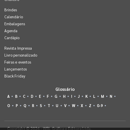
Brindes
Calendário
Embalagens
Agenda
Cardápio
Revista Impressa
Livro personalizado
Feiras e eventos
Lançamentos
Black Friday
Glossário
A
B
C
D
E
F
G
H
I
J
K
L
M
N
O
P
Q
R
S
T
U
V
W
X
Z
0-9
Copyright © 2026 - WBL Gráfica e Editora Ltda.