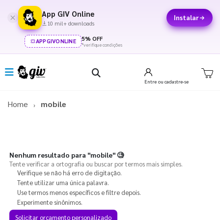
App GIV Online
Instalar
10 mil+ downloads
5% OFF
APPGIVONLINE
*verifique condições
Entre
ou cadastre-se
Home
mobile
Nenhum resultado para
"mobile"
🧐
Tente verificar a ortografia ou buscar por termos mais simples.
Verifique se não há erro de digitação.
Tente utilizar uma única palavra.
Use termos menos específicos e filtre depois.
Experimente sinônimos.
Solicitar orçamento personalizado