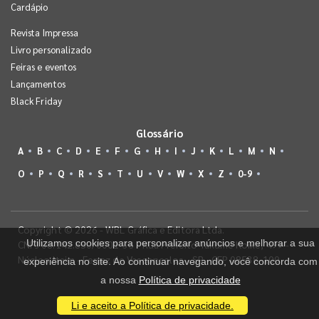
Cardápio
Revista Impressa
Livro personalizado
Feiras e eventos
Lançamentos
Black Friday
Glossário
A
B
C
D
E
F
G
H
I
J
K
L
M
N
O
P
Q
R
S
T
U
V
W
X
Z
0-9
Copyright © 2026 - WBL Gráfica e Editora Ltda.
Utilizamos cookies para personalizar anúncios e melhorar a sua
CNPJ 08.142.850/0001-36 - Rua Prefeito Takume Koike, 499 -
Núcleo Itaim - Ferraz de Vasconcelos - SP - CEP 08538-100
experiência no site. Ao continuar navegando, você concorda com
a nossa
Política de privacidade
Li e aceito a Política de privacidade.