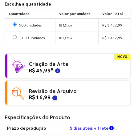
Escolha a quantidade
Quantidade
Valor por unidade
Valor Total
Selecionar 500 unidades
500 unidades
R$ 1.452,99
R$ 2,91/un
Selecionar 1000 unidades
1.000 unidades
R$ 1.462,99
R$ 1,47/un
NOVO
Criação de Arte
R$ 45,99
*
Revisão de Arquivo
R$ 16,99
Especificações do Produto
Verifique a
Prazo de produção
5 dias úteis + frete