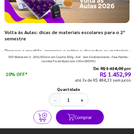
Volta às Aulas: dicas de materiais escolares para o 2º
semestre
Prepare a mochila, organize a rotina e descubra os materiais
500 Mobile em U - 265x300mm em Couché 300g - 4x4 - Sem Enobrecimento - Faca Padrão -
que fazem toda diferença para começar o segundo
Carretel Fio de Nylon com 100m
(80055)
semestre com o pé direito. Confira!
De:
R$ 1.614,00
por
R$ 1.452,99
10% OFF*
até 3x de R$ 484,33 sem juros
Ver todos os posts
Quantidade
−
+
Comprar