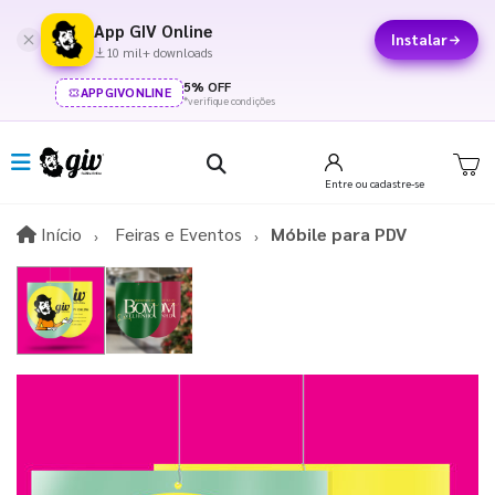
App GIV Online
Instalar
10 mil+ downloads
5% OFF
APPGIVONLINE
*verifique condições
Entre
ou cadastre-se
Início
Início
Feiras e Eventos
Móbile para PDV