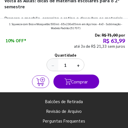
Volta às Aulas: dicas de materiais escolares para o 2º
semestre
Prepare a mochila, organize a rotina e descubra os materiais
1 Squeeze com Bico e Mosquetão 500ml - 65x236x65mm em Aço Inox - 4x0 - Sublimação -
que fazem toda diferença para começar o segundo
Modelo Padrão
(51707)
semestre com o pé direito. Confira!
De:
R$ 71,00
por
R$ 63,99
10% OFF*
até 3x de R$ 21,33 sem juros
Ver todos os posts
Quantidade
−
+
Comprar
Balcões de Retirada
Revisão de Arquivo
Perguntas Frequentes