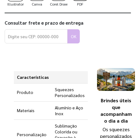
Illustrator
Canva
Corel Draw
PDF
Consultar frete e prazo de entrega
OK
Características
Squeezes
Produto
Personalizados
Brindes úteis
que
Alumínio e Aço
Materiais
Inox
acompanham
o dia a dia
Sublimação
Os squeezes
Colorida ou
Personalização
personalizados
Gravação à