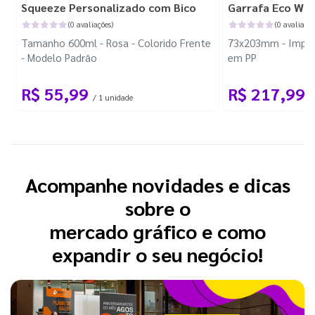
Squeeze Personalizado com Bico
Garrafa Eco Wor
(0 avaliações)
(0 avaliaçõe
Tamanho 600ml - Rosa - Colorido Frente
73x203mm - Impre
- Modelo Padrão
em PP
R$ 55,99
R$ 217,99
/ 1 unidade
/
Acompanhe novidades e dicas
sobre o
mercado gráfico e como
expandir o seu negócio!