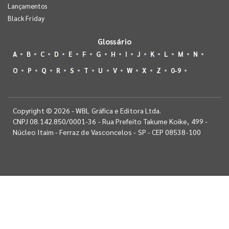
Lançamentos
Black Friday
Glossário
A
B
C
D
E
F
G
H
I
J
K
L
M
N
O
P
Q
R
S
T
U
V
W
X
Z
0-9
Copyright © 2026 - WBL Gráfica e Editora Ltda.
CNPJ 08.142.850/0001-36 - Rua Prefeito Takume Koike, 499 -
Núcleo Itaim - Ferraz de Vasconcelos - SP - CEP 08538-100