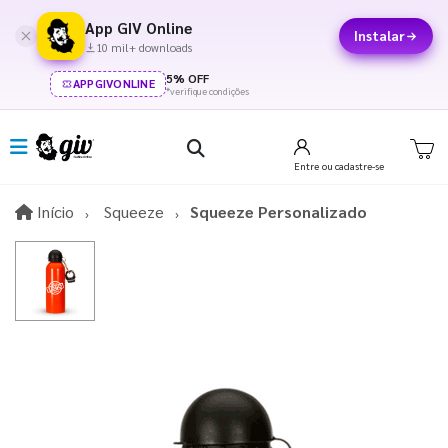
App GIV Online
Instalar
10 mil+ downloads
5% OFF
APPGIVONLINE
*verifique condições
Entre
ou cadastre-se
Início
Início
Squeeze
Squeeze Personalizado