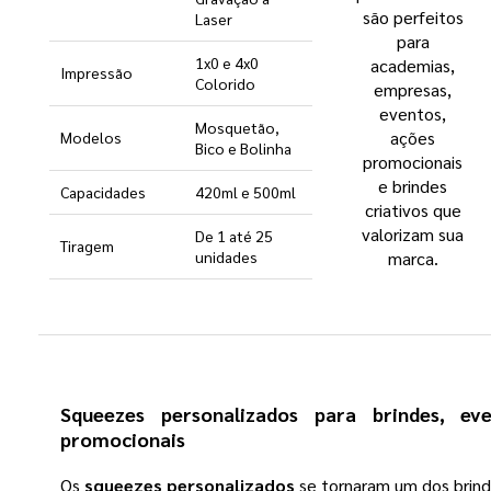
são perfeitos
Laser
para
1x0 e 4x0
academias,
Impressão
Colorido
empresas,
eventos,
Mosquetão,
ações
Modelos
Bico e Bolinha
promocionais
e brindes
Capacidades
420ml e 500ml
criativos que
valorizam sua
De 1 até 25
Tiragem
unidades
marca.
Squeezes personalizados para brindes, ev
promocionais
Os
squeezes personalizados
se tornaram um dos brind