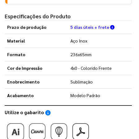
Especificações do Produto
Verifique a
Prazo de produção
5 dias úteis + frete
Material
Aço Inox
Formato
236x65mm
Cor de Impressão
4x0 - Colorido Frente
Enobrecimento
Sublimação
Acabamento
Modelo Padrão
Utilize o gabarito
Saiba como utilizar os nossos gabaritos