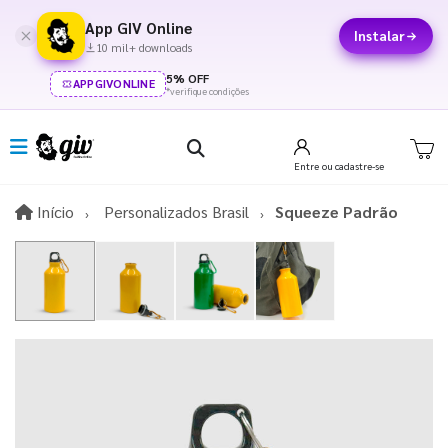
App GIV Online
Instalar
10 mil+ downloads
5% OFF
APPGIVONLINE
*verifique condições
Entre
ou cadastre-se
Início
Início
Personalizados Brasil
Squeeze Padrão