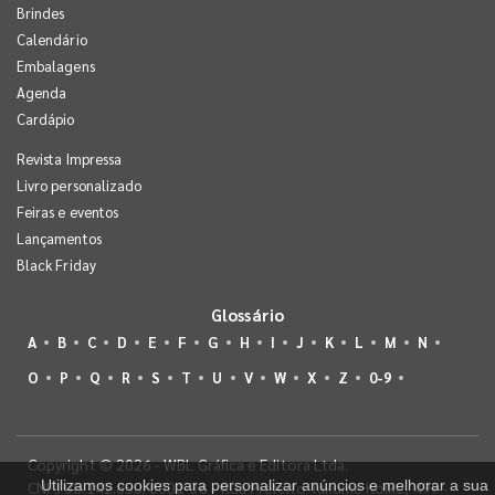
Brindes
Calendário
Embalagens
Agenda
Cardápio
Revista Impressa
Livro personalizado
Feiras e eventos
Lançamentos
Black Friday
Glossário
A
B
C
D
E
F
G
H
I
J
K
L
M
N
O
P
Q
R
S
T
U
V
W
X
Z
0-9
Copyright © 2026 - WBL Gráfica e Editora Ltda.
Utilizamos cookies para personalizar anúncios e melhorar a sua
CNPJ 08.142.850/0001-36 - Rua Prefeito Takume Koike, 499 -