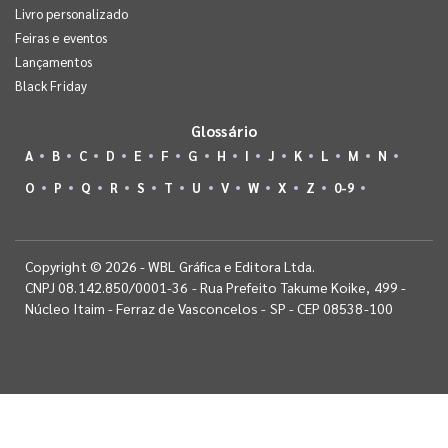
Livro personalizado
Feiras e eventos
Lançamentos
Black Friday
Glossário
A
B
C
D
E
F
G
H
I
J
K
L
M
N
O
P
Q
R
S
T
U
V
W
X
Z
0-9
Copyright © 2026 - WBL Gráfica e Editora Ltda.
CNPJ 08.142.850/0001-36 - Rua Prefeito Takume Koike, 499 -
Núcleo Itaim - Ferraz de Vasconcelos - SP - CEP 08538-100