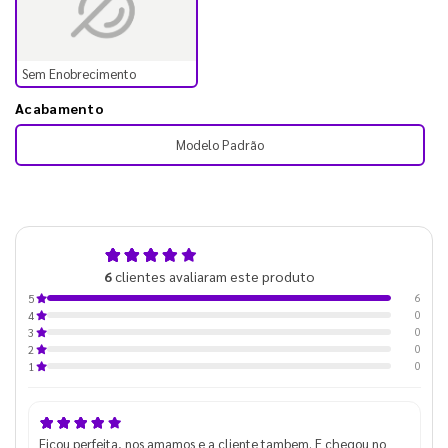
Sem Enobrecimento
Acabamento
Modelo Padrão
5,0
6
clientes avaliaram este produto
de 5
6
5
0
4
0
3
0
2
0
1
Ficou perfeita, nos amamos e a cliente tambem. E chegou no