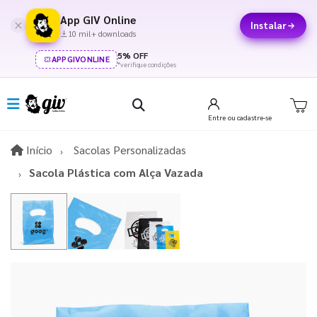
App GIV Online
Instalar
10 mil+ downloads
5% OFF
APPGIVONLINE
*verifique condições
Entre
ou cadastre-se
Início
Início
Sacolas Personalizadas
Sacola Plástica com Alça Vazada