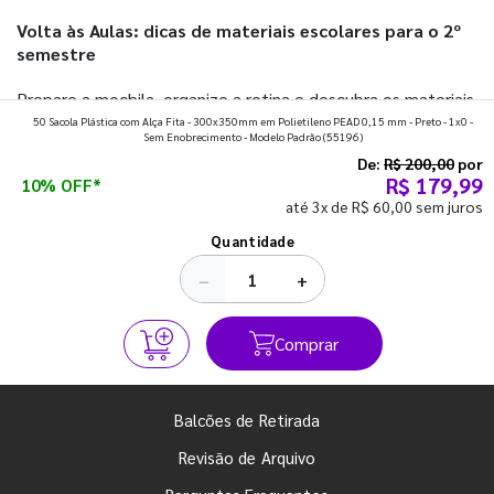
Volta às Aulas: dicas de materiais escolares para o 2º
semestre
Prepare a mochila, organize a rotina e descubra os materiais
50 Sacola Plástica com Alça Fita - 300x350mm em Polietileno PEAD 0,15 mm - Preto - 1x0 -
que fazem toda diferença para começar o segundo
Sem Enobrecimento - Modelo Padrão
(55196)
semestre com o pé direito. Confira!
De:
R$ 200,00
por
R$ 179,99
10% OFF*
até 3x de R$ 60,00 sem juros
Ver todos os posts
Quantidade
−
+
Comprar
Balcões de Retirada
Revisão de Arquivo