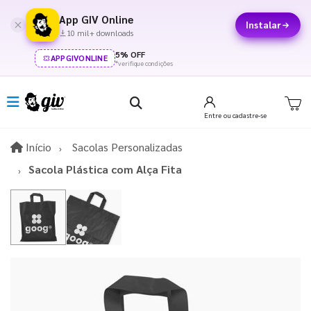
App GIV Online
Instalar
10 mil+ downloads
5% OFF
APPGIVONLINE
*verifique condições
Entre
ou cadastre-se
Início
Início
Sacolas Personalizadas
Sacola Plástica com Alça Fita