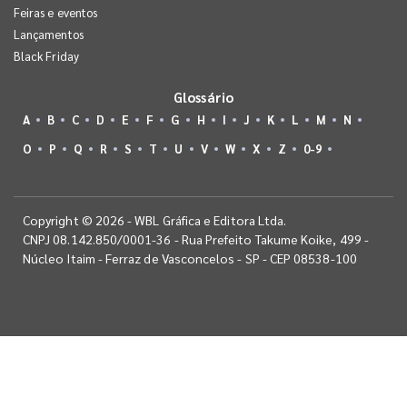
Feiras e eventos
Lançamentos
Black Friday
Glossário
A
B
C
D
E
F
G
H
I
J
K
L
M
N
O
P
Q
R
S
T
U
V
W
X
Z
0-9
Copyright © 2026 - WBL Gráfica e Editora Ltda.
CNPJ 08.142.850/0001-36 - Rua Prefeito Takume Koike, 499 -
Núcleo Itaim - Ferraz de Vasconcelos - SP - CEP 08538-100