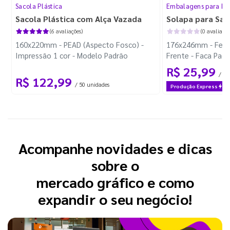
Sacola Plástica
Embalagens para Da
Sacola Plástica com Alça Vazada
Solapa para Sac
(6 avaliações)
(0 avaliaçõe
160x220mm - PEAD (Aspecto Fosco) -
176x246mm - Feliz 
Impressão 1 cor - Modelo Padrão
Frente - Faca Pad
R$ 25,99
/ 30
R$ 122,99
/ 50 unidades
Produção Express
Acompanhe novidades e dicas
sobre o
mercado gráfico e como
expandir o seu negócio!