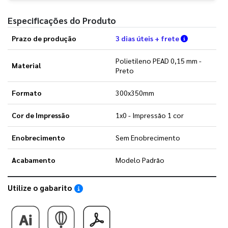
Especificações do Produto
Verifique a
Prazo de produção
3 dias úteis + frete
Polietileno PEAD 0,15 mm -
Material
Preto
Formato
300x350mm
Cor de Impressão
1x0 - Impressão 1 cor
Enobrecimento
Sem Enobrecimento
Acabamento
Modelo Padrão
Utilize o gabarito
Saiba como utilizar os nossos gabaritos