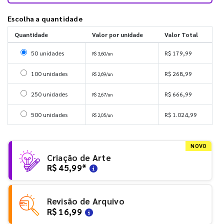
Escolha a quantidade
Quantidade
Valor por unidade
Valor Total
Selecionar 50 unidades
50 unidades
R$ 179,99
R$ 3,60/un
Selecionar 100 unidades
100 unidades
R$ 268,99
R$ 2,69/un
Selecionar 250 unidades
250 unidades
R$ 666,99
R$ 2,67/un
Selecionar 500 unidades
500 unidades
R$ 1.024,99
R$ 2,05/un
NOVO
Criação de Arte
R$ 45,99
*
Revisão de Arquivo
R$ 16,99