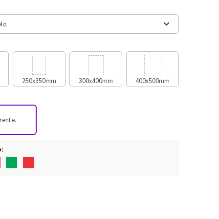
250x350mm
300x400mm
400x500mm
rente.
o: