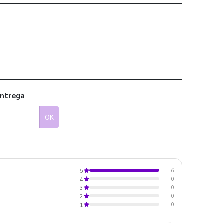
 utilizar os nossos gabaritos
entrega
OK
6
5
0
4
0
3
0
2
0
1