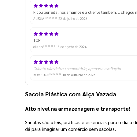
Ficou perfeita, nos amamos e a cliente tambem. E chegou 
ALEXIA ********
22 de julho de 2026
TOP
elis an********
13 de agosto de 2024
Cliente não deixou comentário, apenas a avaliação
KOMBUCH********
10 de outubro de 2025
Sacola Plástica com Alça Vazada
Alto nível na armazenagem e transporte! 
Sacolas são úteis, práticas e essenciais para o dia 
dá para imaginar um comércio sem sacolas.