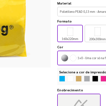
Material
Formato
160x220mm
200x300mm
Cor
1×0 - Uma cor só na f
Selecione a cor de impressã
Enobrecimento