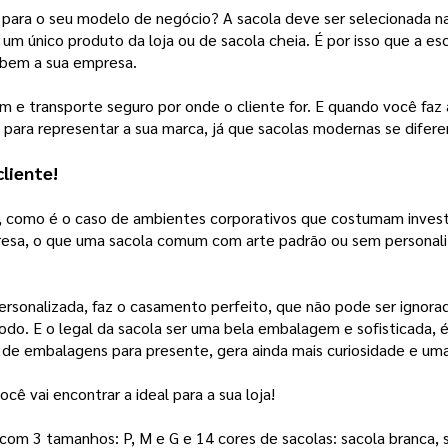
al para o seu modelo de negócio? A sacola deve ser selecionada
 um único produto da loja ou de sacola cheia. É por isso que a e
 bem a sua empresa. 
e transporte seguro por onde o cliente for. E quando você faz a e
 para representar a sua marca, já que sacolas modernas se difere
liente! 
, como é o caso de ambientes corporativos que costumam invest
resa, o que uma sacola comum com arte padrão ou sem personaliz
personalizada, faz o casamento perfeito, que não pode ser ignor
o. E o legal da sacola ser uma bela embalagem e sofisticada, é
 de embalagens para presente, gera ainda mais curiosidade e uma
ê vai encontrar a ideal para a sua loja! 
m 3 tamanhos: P, M e G e 14 cores de sacolas: sacola branca, sac