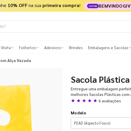
nhe
10% OFF
na sua
primeira compra
!
BEMVINDOGIV
CUPOM
 Visita
Folhetos
Adesivos
Brindes
Embalagens e Sacolas
 com Alça Vazada
Sacola Plástic
Entregue uma embalagem perfeita 
melhores Sacolas Plásticas com 
★ ★ ★ ★ ★
6 avaliações
Modelo