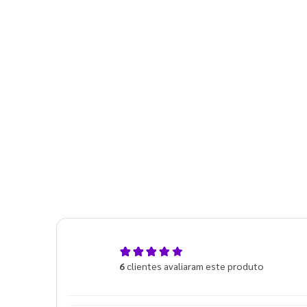
5,0
6
clientes avaliaram este produto
de 5