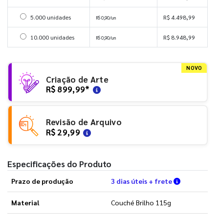
Selecionar 5000 unidades
5.000 unidades
R$ 4.498,99
R$ 0,90/un
Selecionar 10000 unidades
10.000 unidades
R$ 8.948,99
R$ 0,90/un
NOVO
Criação de Arte
R$ 899,99
*
Revisão de Arquivo
R$ 29,99
Especificações do Produto
Verifique a
Prazo de produção
3 dias úteis + frete
Material
Couché Brilho 115g