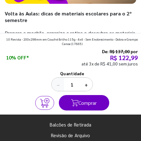
Volta às Aulas: dicas de materiais escolares para o 2º
semestre
Prepare a mochila, organize a rotina e descubra os materiais
10 Revista - 200x298mm em Couché Brilho 115g - 4x4 - Sem Enobrecimento - Dobra e Grampo
que fazem toda diferença para começar o segundo
Canoa
(17665)
semestre com o pé direito. Confira!
De:
R$ 137,00
por
R$ 122,99
10% OFF*
até 3x de R$ 41,00 sem juros
Ver todos os posts
Quantidade
−
+
Comprar
Balcões de Retirada
Revisão de Arquivo