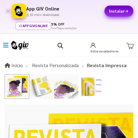
App GIV Online
Instalar
10 mil+ downloads
5% OFF
APPGIVONLINE
*verifique condições
Entre
ou cadastre-se
Início
Início
Revista Personalizada
Revista Impressa