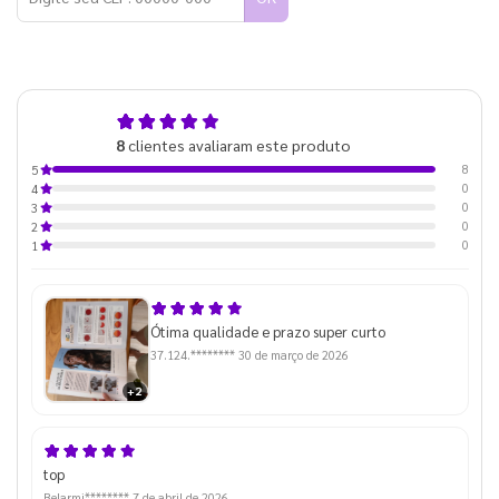
5,0
8
clientes avaliaram este produto
de 5
8
5
0
4
0
3
0
2
0
1
Ótima qualidade e prazo super curto
37.124.********
30 de março de 2026
+2
top
Belarmi********
7 de abril de 2026