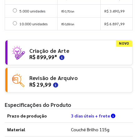
Selecionar 5000 unidades
5.000 unidades
R$ 3.490,99
R$ 0,70/un
Selecionar 10000 unidades
10.000 unidades
R$ 6.897,99
R$ 0,69/un
NOVO
Criação de Arte
R$ 899,99
*
Revisão de Arquivo
R$ 29,99
Especificações do Produto
Verifique a
Prazo de produção
3 dias úteis + frete
Material
Couché Brilho 115g