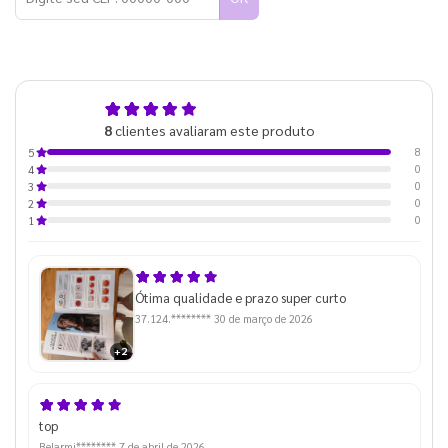
5,0
8
clientes avaliaram este produto
de 5
8
5
0
4
0
3
0
2
0
1
Ótima qualidade e prazo super curto
37.124.********
30 de março de 2026
+2
top
Belarmi********
7 de abril de 2026