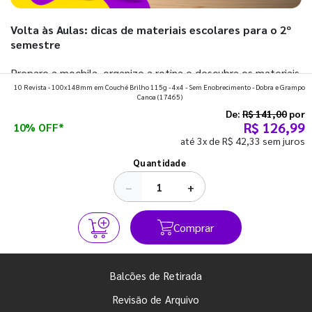
Volta às Aulas: dicas de materiais escolares para o 2º
semestre
Prepare a mochila, organize a rotina e descubra os materiais
10 Revista - 100x148mm em Couché Brilho 115g - 4x4 - Sem Enobrecimento - Dobra e Grampo
que fazem toda diferença para começar o segundo
Canoa
(17465)
semestre com o pé direito. Confira!
De:
R$ 141,00
por
R$ 126,99
10% OFF*
até 3x de R$ 42,33 sem juros
Ver todos os posts
Quantidade
−
+
Comprar
Balcões de Retirada
Revisão de Arquivo