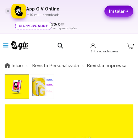
App GIV Online
Instalar
10 mil+ downloads
5% OFF
APPGIVONLINE
*verifique condições
Entre
ou cadastre-se
Início
Início
Revista Personalizada
Revista Impressa