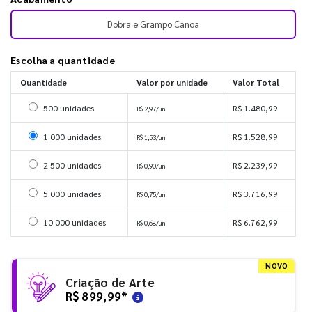
Dobra e Grampo Canoa
Escolha a quantidade
Quantidade
Valor por unidade
Valor Total
Selecionar 500 unidades
500 unidades
R$ 1.480,99
R$ 2,97/un
Selecionar 1000 unidades
1.000 unidades
R$ 1.528,99
R$ 1,53/un
Selecionar 2500 unidades
2.500 unidades
R$ 2.239,99
R$ 0,90/un
Selecionar 5000 unidades
5.000 unidades
R$ 3.716,99
R$ 0,75/un
Selecionar 10000 unidades
10.000 unidades
R$ 6.762,99
R$ 0,68/un
NOVO
Criação de Arte
R$ 899,99
*