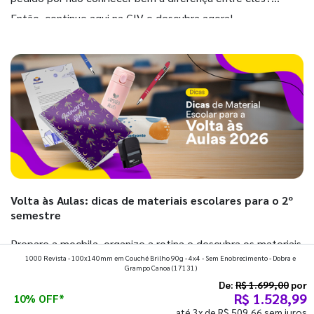
Então, continue aqui na GIV e descubra agora!
Volta às Aulas: dicas de materiais escolares para o 2º
semestre
Prepare a mochila, organize a rotina e descubra os materiais
1000 Revista - 100x140mm em Couché Brilho 90g - 4x4 - Sem Enobrecimento - Dobra e
que fazem toda diferença para começar o segundo
Grampo Canoa
(17131)
semestre com o pé direito. Confira!
De:
R$ 1.699,00
por
R$ 1.528,99
10% OFF*
até 3x de R$ 509,66 sem juros