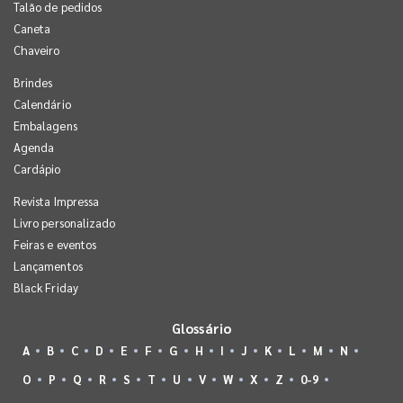
Talão de pedidos
Caneta
Chaveiro
Brindes
Calendário
Embalagens
Agenda
Cardápio
Revista Impressa
Livro personalizado
Feiras e eventos
Lançamentos
Black Friday
Glossário
A
B
C
D
E
F
G
H
I
J
K
L
M
N
O
P
Q
R
S
T
U
V
W
X
Z
0-9