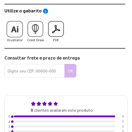
Utilize o gabarito
Saiba como utilizar os nossos gabaritos
Illustrator
Corel Draw
PDF
Consultar frete e prazo de entrega
OK
5,0
8
clientes avaliaram este produto
de 5
8
5
0
4
0
3
0
2