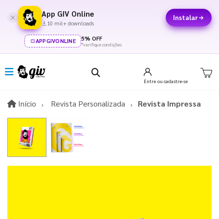
App GIV Online
Instalar
10 mil+ downloads
5% OFF
APPGIVONLINE
*verifique condições
Entre
ou cadastre-se
Início
Início
Revista Personalizada
Revista Impressa