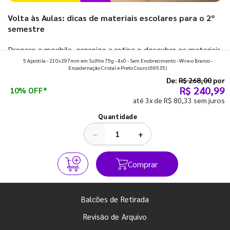
Volta às Aulas: dicas de materiais escolares para o 2º
semestre
Prepare a mochila, organize a rotina e descubra os materiais
5 Apostila - 210x297mm em Sulfite 75g - 4x0 - Sem Enobrecimento - Wire-o Branco -
que fazem toda diferença para começar o segundo
Encadernação Cristal e Preto Couro
(69535)
semestre com o pé direito. Confira!
De:
R$ 268,00
por
R$ 240,99
10% OFF*
até 3x de R$ 80,33 sem juros
Ver todos os posts
Quantidade
−
+
Comprar
Balcões de Retirada
Revisão de Arquivo