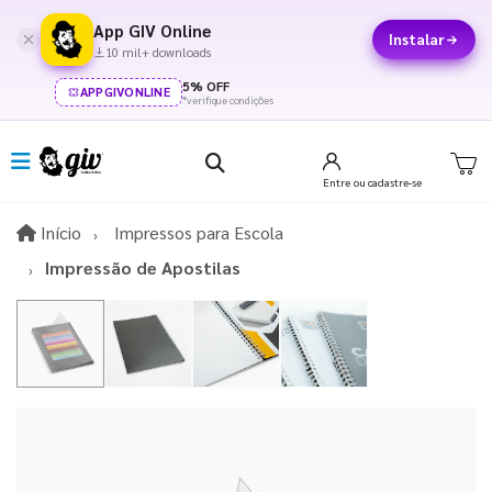
App GIV Online
Instalar
10 mil+ downloads
5% OFF
APPGIVONLINE
*verifique condições
Entre
ou cadastre-se
Início
Início
Impressos para Escola
Impressão de Apostilas