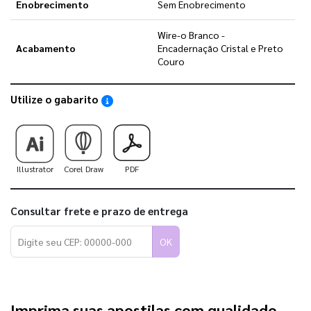
Enobrecimento
Sem Enobrecimento
Wire-o Branco -
Acabamento
Encadernação Cristal e Preto
Couro
Utilize o gabarito
Saiba como utilizar os nossos gabaritos
Illustrator
Corel Draw
PDF
Consultar frete e prazo de entrega
OK
Imprima suas apostilas com qualidade 