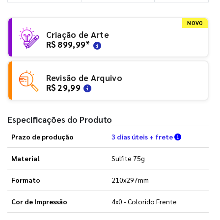
NOVO
Criação de Arte
R$ 899,99
*
Revisão de Arquivo
R$ 29,99
Especificações do Produto
Verifique a
Prazo de produção
3 dias úteis + frete
Material
Sulfite 75g
Formato
210x297mm
Cor de Impressão
4x0 - Colorido Frente