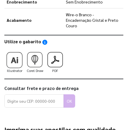
Enobrecimento
Sem Enobrecimento
Wire-o Branco -
Acabamento
Encadernação Cristal e Preto
Couro
Utilize o gabarito
Saiba como utilizar os nossos gabaritos
Illustrator
Corel Draw
PDF
Consultar frete e prazo de entrega
OK
Imprima suas apostilas com qualidade 