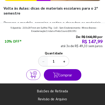
Volta às Aulas: dicas de materiais escolares para o 2º
semestre
Prepare a mochila, organize a rotina e descubra os materiais
5 Apostila - 210x297mm em Sulfite 75g - 1x0 - Sem Enobrecimento - Wire-o Branco -
que fazem toda diferença para começar o segundo
Encadernação Cristal e Preto Couro
(69235)
semestre com o pé direito. Confira!
De:
R$ 164,00
por
R$ 147,99
10% OFF*
até 3x de R$ 49,33 sem juros
Ver todos os posts
Quantidade
−
+
Comprar
Balcões de Retirada
Revisão de Arquivo