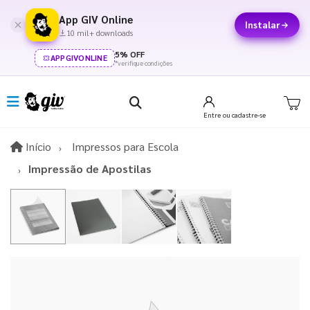
App GIV Online
Instalar
10 mil+ downloads
5% OFF
APPGIVONLINE
*verifique condições
Entre
ou cadastre-se
Início
Início
Impressos para Escola
Impressão de Apostilas