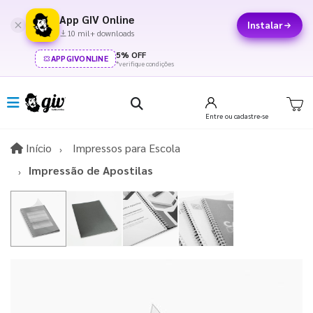
App GIV Online
Instalar
10 mil+ downloads
5% OFF
APPGIVONLINE
*verifique condições
Entre
ou cadastre-se
Início
Início
Impressos para Escola
Impressão de Apostilas