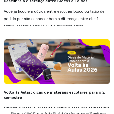
Descubra a diferença entre Blocos e Talões
Você já ficou em dúvida entre escolher bloco ou talão de
pedido por não conhecer bem a diferença entre eles?
Então, continue aqui na GIV e descubra agora!
Volta às Aulas: dicas de materiais escolares para o 2º
semestre
Prepare a mochila, organize a rotina e descubra os materiais
25 Apostila - 210x297mm em Sulfite 75g - 1x1 - Sem Enobrecimento - Wire-o Branco -