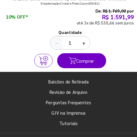
que fazem toda diferença para começar o segundo
Encadernação Cristal e Preto Couro
(69182)
semestre com o pé direito. Confira!
De:
R$ 1.769,00
por
R$ 1.591,99
10% OFF*
até 3x de R$ 530,66 sem juros
Ver todos os posts
Quantidade
−
+
Comprar
Balcões de Retirada
Revisão de Arquivo
Perguntas Frequentes
GIV na Imprensa
Tutoriais