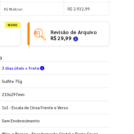
R$ 2.932,99
R$ 58,66/un
NOVO
e
Revisão de Arquivo
R$ 29,99
o
Verifique as condições de entrega
3 dias úteis + frete
Sulfite 75g
210x297mm
1x1 - Escala de Cinza Frente e Verso
Sem Enobrecimento
Wire-o Branco - Encadernação Cristal e Preto Couro