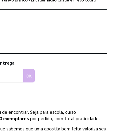
 utilizar os nossos gabaritos
entrega
OK
de encontrar. Seja para escola, curso 
50 exemplares 
por pedido, com total praticidade.
que sabemos que uma apostila bem feita valoriza seu 