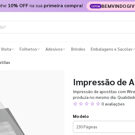
nhe
10% OFF
na sua
primeira compra
!
BEMVINDOGIV
CUPOM
 Visita
Folhetos
Adesivos
Brindes
Embalagens e Sacolas
tilas
Impressão de A
Impressão de apostilas com Wire-
produza no mesmo dia. Qualidade 
☆ ☆ ☆ ☆ ☆
0 avaliações
Modelo