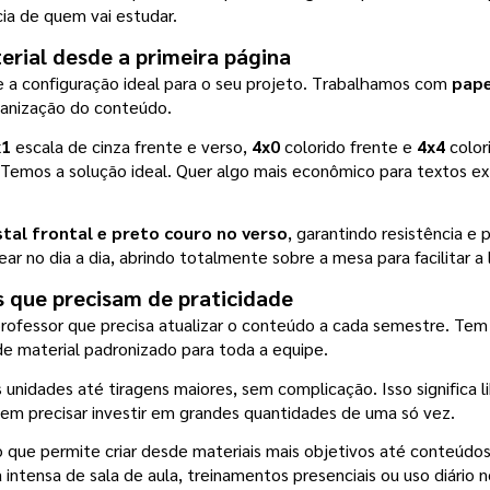
ia de quem vai estudar.
erial desde a primeira página
e a configuração ideal para o seu projeto. Trabalhamos com
 pap
rganização do conteúdo.
x1
 escala de cinza frente e verso, 
4x0
 colorido frente e 
4x4
 color
? Temos a solução ideal. Quer algo mais econômico para textos ex
al frontal e preto couro no verso
, garantindo resistência e 
ar no dia a dia, abrindo totalmente sobre a mesa para facilitar a 
s que precisam de praticidade
ofessor que precisa atualizar o conteúdo a cada semestre. Tem 
e material padronizado para toda a equipe.
unidades até tiragens maiores, sem complicação. Isso significa l
m precisar investir em grandes quantidades de uma só vez.
 o que permite criar desde materiais mais objetivos até conteúd
 intensa de sala de aula, treinamentos presenciais ou uso diário 