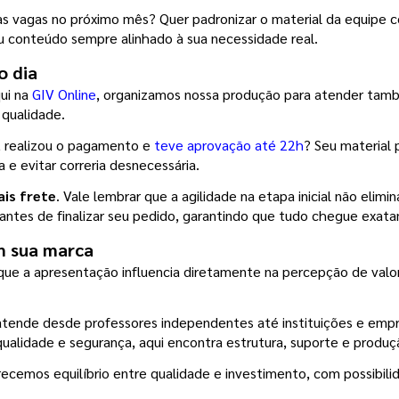
vas vagas no próximo mês? Quer padronizar o material da equipe c
 conteúdo sempre alinhado à sua necessidade real.
o dia
ui na 
GIV Online
, organizamos nossa produção para atender tamb
 qualidade.
, realizou o pagamento e 
teve aprovação até 22h
? Seu material 
a e evitar correria desnecessária.
ais frete
. Vale lembrar que a agilidade na etapa inicial não elimi
 antes de finalizar seu pedido, garantindo que tudo chegue exat
m sua marca
ue a apresentação influencia diretamente na percepção de valor.
tende desde professores independentes até instituições e empre
ualidade e segurança, aqui encontra estrutura, suporte e produç
ecemos equilíbrio entre qualidade e investimento, com possibil