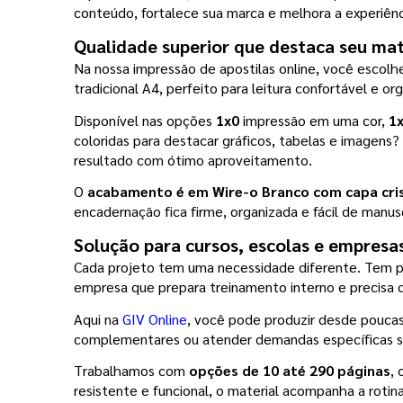
conteúdo, fortalece sua marca e melhora a experiênc
Qualidade superior que destaca seu mat
Na nossa impressão de apostilas online, você escolh
tradicional A4, perfeito para leitura confortável e o
Disponível nas opções 
1x0
 impressão em uma cor, 
1
coloridas para destacar gráficos, tabelas e imagens
resultado com ótimo aproveitamento.
O 
acabamento é em Wire-o Branco com capa crist
encadernação fica firme, organizada e fácil de manuse
Solução para cursos, escolas e empresa
Cada projeto tem uma necessidade diferente. Tem pr
empresa que prepara treinamento interno e precisa d
Aqui na 
GIV Online
, você pode produzir desde poucas 
complementares ou atender demandas específicas se
Trabalhamos com 
opções de 10 até 290 páginas
,
resistente e funcional, o material acompanha a rotina