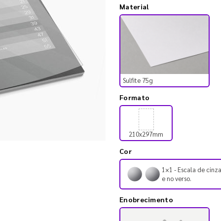
Material
Sulfite 75g
Formato
210x297mm
Cor
1×1 - Escala de cinza
e no verso.
Enobrecimento