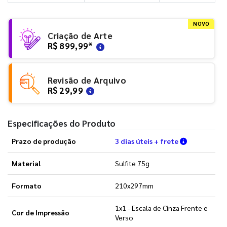
NOVO
Criação de Arte
R$ 899,99
*
Revisão de Arquivo
R$ 29,99
Especificações do Produto
Verifique a
Prazo de produção
3 dias úteis + frete
Material
Sulfite 75g
Formato
210x297mm
1x1 - Escala de Cinza Frente e
Cor de Impressão
Verso