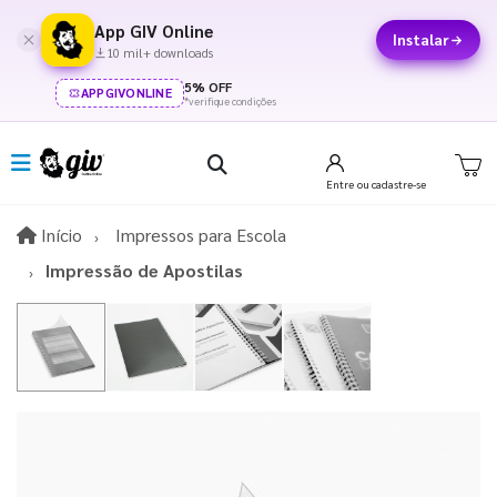
App GIV Online
Instalar
10 mil+ downloads
5% OFF
APPGIVONLINE
*verifique condições
Entre
ou cadastre-se
Início
Início
Impressos para Escola
Impressão de Apostilas