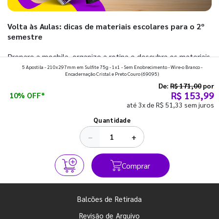
Volta às Aulas: dicas de materiais escolares para o 2º
semestre
Prepare a mochila, organize a rotina e descubra os materiais
5 Apostila - 210x297mm em Sulfite 75g - 1x1 - Sem Enobrecimento - Wire-o Branco -
que fazem toda diferença para começar o segundo
Encadernação Cristal e Preto Couro
(69095)
semestre com o pé direito. Confira!
De:
R$ 171,00
por
R$ 153,99
10% OFF*
até 3x de R$ 51,33 sem juros
Ver todos os posts
Quantidade
−
+
Comprar
Balcões de Retirada
Revisão de Arquivo