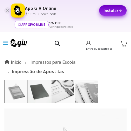
App GIV Online
Instalar
10 mil+ downloads
5% OFF
APPGIVONLINE
*verifique condições
Entre
ou cadastre-se
Início
Início
Impressos para Escola
Impressão de Apostilas