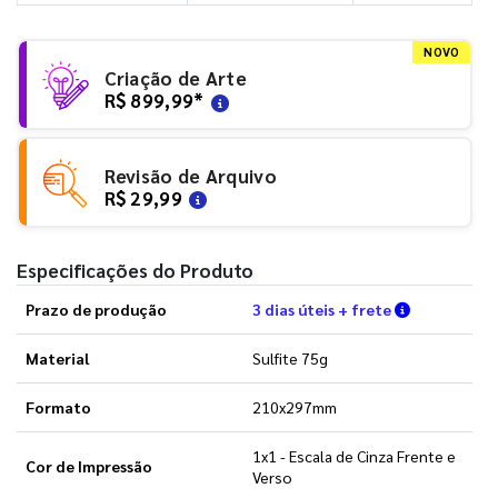
NOVO
Criação de Arte
R$ 899,99
*
Revisão de Arquivo
R$ 29,99
Especificações do Produto
Verifique a
Prazo de produção
3 dias úteis + frete
Material
Sulfite 75g
Formato
210x297mm
1x1 - Escala de Cinza Frente e
Cor de Impressão
Verso