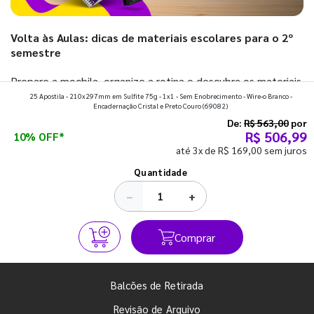
Volta às Aulas: dicas de materiais escolares para o 2º
semestre
Prepare a mochila, organize a rotina e descubra os materiais
25 Apostila - 210x297mm em Sulfite 75g - 1x1 - Sem Enobrecimento - Wire-o Branco -
que fazem toda diferença para começar o segundo
Encadernação Cristal e Preto Couro
(69082)
semestre com o pé direito. Confira!
De:
R$ 563,00
por
R$ 506,99
10% OFF*
até 3x de R$ 169,00 sem juros
Ver todos os posts
Quantidade
−
+
Comprar
Balcões de Retirada
Revisão de Arquivo