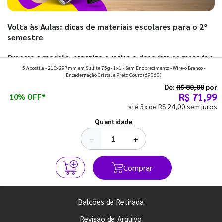
Volta às Aulas: dicas de materiais escolares para o 2º
semestre
Prepare a mochila, organize a rotina e descubra os materiais
5 Apostila - 210x297mm em Sulfite 75g - 1x1 - Sem Enobrecimento - Wire-o Branco -
que fazem toda diferença para começar o segundo
Encadernação Cristal e Preto Couro
(69060)
semestre com o pé direito. Confira!
De:
R$ 80,00
por
R$ 71,99
10% OFF*
até 3x de R$ 24,00 sem juros
Ver todos os posts
Quantidade
−
+
Comprar
Balcões de Retirada
Revisão de Arquivo