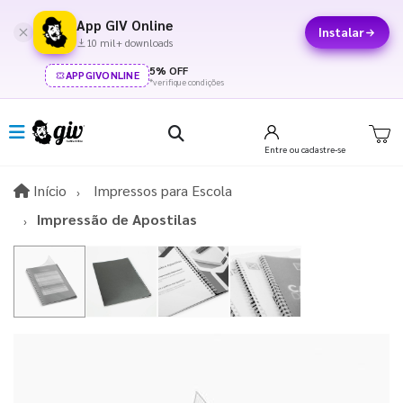
App GIV Online
Instalar
10 mil+ downloads
5% OFF
APPGIVONLINE
*verifique condições
Entre
ou cadastre-se
Início
Início
Impressos para Escola
Impressão de Apostilas