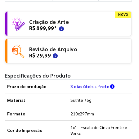
NOVO
Criação de Arte
R$ 899,99
*
Revisão de Arquivo
R$ 29,99
Especificações do Produto
Verifique a
Prazo de produção
3 dias úteis + frete
Material
Sulfite 75g
Formato
210x297mm
1x1 - Escala de Cinza Frente e
Cor de Impressão
Verso