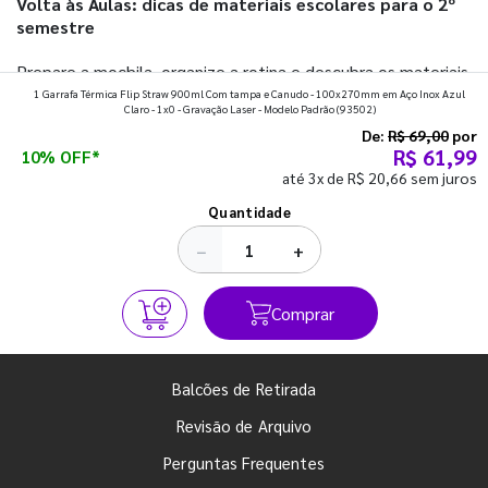
Volta às Aulas: dicas de materiais escolares para o 2º
semestre
Prepare a mochila, organize a rotina e descubra os materiais
1 Garrafa Térmica Flip Straw 900ml Com tampa e Canudo - 100x270mm em Aço Inox Azul
que fazem toda diferença para começar o segundo
Claro - 1x0 - Gravação Laser - Modelo Padrão
(93502)
semestre com o pé direito. Confira!
De:
R$ 69,00
por
R$ 61,99
10% OFF*
até 3x de R$ 20,66 sem juros
Ver todos os posts
Quantidade
−
+
Comprar
Balcões de Retirada
Revisão de Arquivo
Perguntas Frequentes