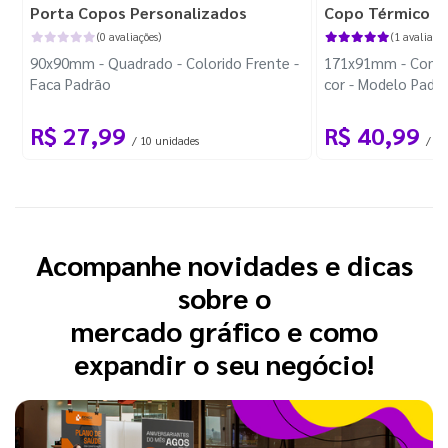
Porta Copos Personalizados
Copo Térmico P
(0 avaliações)
(1 avaliação
90x90mm - Quadrado - Colorido Frente -
171x91mm - Com A
Faca Padrão
cor - Modelo Padr
R$ 27,99
R$ 40,99
/ 10 unidades
/ 1 
Acompanhe novidades e dicas
sobre o
mercado gráfico e como
expandir o seu negócio!