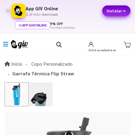
App GIV Online
Instalar
10 mil+ downloads
5% OFF
APPGIVONLINE
*verifique condições
Entre
ou cadastre-se
Início
Início
Copo Personalizado
Garrafa Térmica Flip Straw