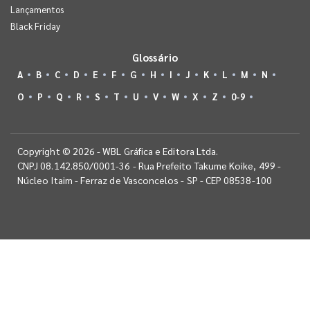
Lançamentos
Black Friday
Glossário
A
B
C
D
E
F
G
H
I
J
K
L
M
N
O
P
Q
R
S
T
U
V
W
X
Z
0-9
Copyright © 2026 - WBL Gráfica e Editora Ltda.
CNPJ 08.142.850/0001-36 - Rua Prefeito Takume Koike, 499 -
Núcleo Itaim - Ferraz de Vasconcelos - SP - CEP 08538-100