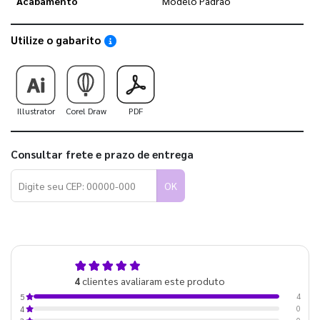
Acabamento
Modelo Padrão
Utilize o gabarito
Saiba como utilizar os nossos gabaritos
Illustrator
Corel Draw
PDF
Consultar frete e prazo de entrega
OK
5,0
4
clientes avaliaram este produto
de 5
4
5
0
4