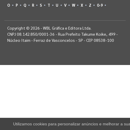
O
P
Q
R
S
T
U
V
W
X
Z
0-9
Copyright © 2026 - WBL Gráfica e Editora Ltda.
CNPJ 08.142.850/0001-36 - Rua Prefeito Takume Koike, 499 -
Núcleo Itaim - Ferraz de Vasconcelos - SP - CEP 08538-100
Utilizamos cookies para personalizar anúncios e melhorar a su