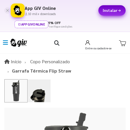
App GIV Online
Instalar
10 mil+ downloads
5% OFF
APPGIVONLINE
*verifique condições
Entre
ou cadastre-se
Início
Início
Copo Personalizado
Garrafa Térmica Flip Straw