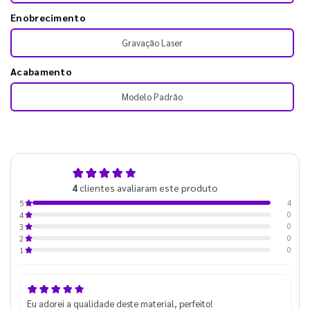
Enobrecimento
Gravação Laser
Acabamento
Modelo Padrão
5,0
4
clientes avaliaram este produto
de 5
4
5
0
4
0
3
0
2
0
1
Eu adorei a qualidade deste material, perfeito!