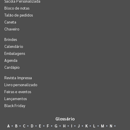
Sacola Personalizada
Bloco de notas
Talão de pedidos
Caneta
Chaveiro
Brindes
Calendário
Embalagens
Agenda
Cardápio
Revista Impressa
Livro personalizado
Feiras e eventos
Lançamentos
Black Friday
Glossário
A
B
C
D
E
F
G
H
I
J
K
L
M
N