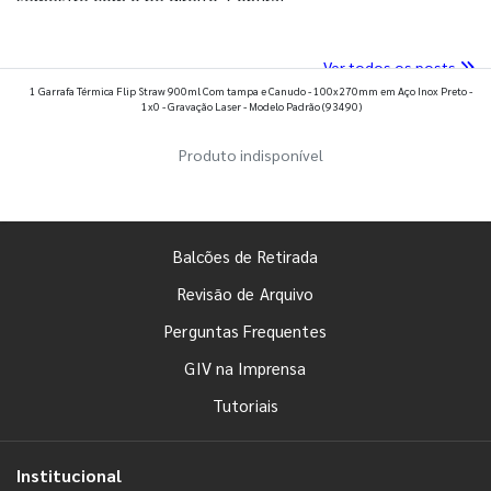
semestre com o pé direito. Confira!
Ver todos os posts
1 Garrafa Térmica Flip Straw 900ml Com tampa e Canudo - 100x270mm em Aço Inox Preto -
1x0 - Gravação Laser - Modelo Padrão
(93490)
Produto indisponível
Balcões de Retirada
Revisão de Arquivo
Perguntas Frequentes
GIV na Imprensa
Tutoriais
Institucional