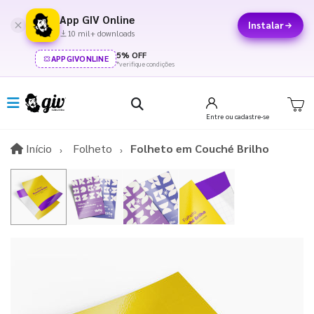
App GIV Online
Instalar
10 mil+ downloads
5% OFF
APPGIVONLINE
*verifique condições
Entre
ou cadastre-se
Início
Início
Folheto
Folheto em Couché Brilho