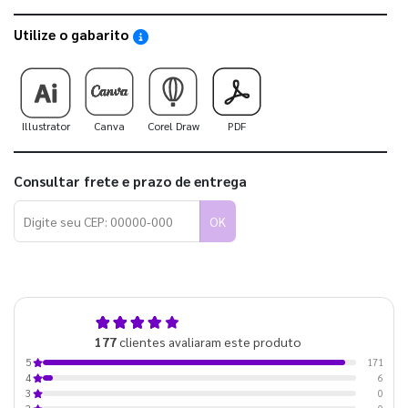
Utilize o gabarito
Saiba como utilizar os nossos gabaritos
Illustrator
Canva
Corel Draw
PDF
Consultar frete e prazo de entrega
OK
5,0
177
clientes avaliaram este produto
de 5
171
5
6
4
0
3