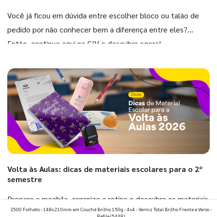
Você já ficou em dúvida entre escolher bloco ou talão de
pedido por não conhecer bem a diferença entre eles?
Então, continue aqui na GIV e descubra agora!
Volta às Aulas: dicas de materiais escolares para o 2º
semestre
Prepare a mochila, organize a rotina e descubra os materiais
2500 Folheto - 148x210mm em Couché Brilho 150g - 4x4 - Verniz Total Brilho Frente e Verso -
que fazem toda diferença para começar o segundo
Refile
(5448)