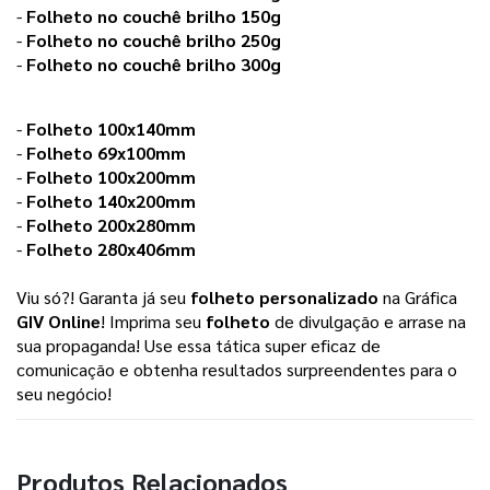
-
Folheto no couchê brilho 150g
-
Folheto no couchê brilho 250g
-
Folheto no couchê brilho 300g
-
Folheto 100x140mm
-
Folheto 69x100mm
-
Folheto 100x200mm
-
Folheto 140x200mm
-
Folheto 200x280mm
-
Folheto 280x406mm
Viu só?! Garanta já seu
folheto personalizado
na Gráfica
GIV Online
! Imprima seu
folheto
de divulgação e arrase na
sua propaganda! Use essa tática super eficaz de
comunicação e obtenha resultados surpreendentes para o
seu negócio!
Produtos Relacionados