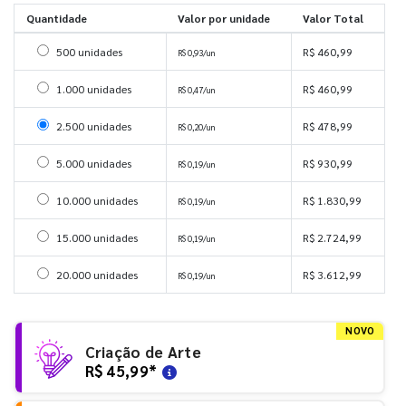
Quantidade
Valor por unidade
Valor Total
Selecionar 500 unidades
500 unidades
R$ 460,99
R$ 0,93/un
Selecionar 1000 unidades
1.000 unidades
R$ 460,99
R$ 0,47/un
Selecionar 2500 unidades
2.500 unidades
R$ 478,99
R$ 0,20/un
Selecionar 5000 unidades
5.000 unidades
R$ 930,99
R$ 0,19/un
Selecionar 10000 unidades
10.000 unidades
R$ 1.830,99
R$ 0,19/un
Selecionar 15000 unidades
15.000 unidades
R$ 2.724,99
R$ 0,19/un
Selecionar 20000 unidades
20.000 unidades
R$ 3.612,99
R$ 0,19/un
NOVO
Criação de Arte
R$ 45,99
*