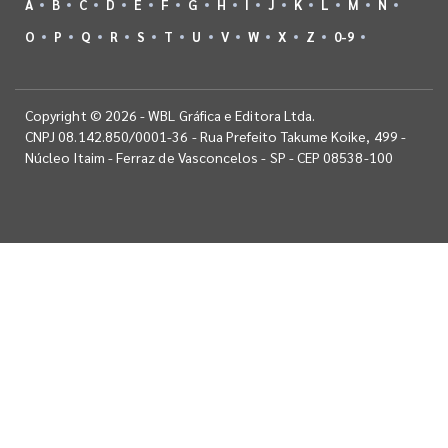
A
B
C
D
E
F
G
H
I
J
K
L
M
N
O
P
Q
R
S
T
U
V
W
X
Z
0-9
Copyright © 2026 - WBL Gráfica e Editora Ltda.
CNPJ 08.142.850/0001-36 - Rua Prefeito Takume Koike, 499 -
Núcleo Itaim - Ferraz de Vasconcelos - SP - CEP 08538-100