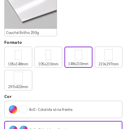
Couché Brilho 250g
Formato
148x210mm
105x148mm
105x210mm
210x297mm
297x420mm
Cor
4×0 - Colorida só na frente.