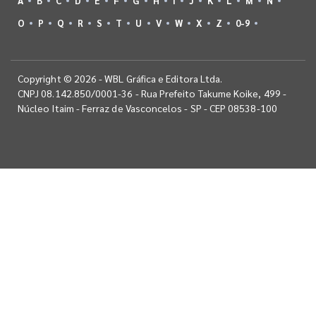
A
B
C
D
E
F
G
H
I
J
K
L
M
N
O
P
Q
R
S
T
U
V
W
X
Z
0-9
Copyright © 2026 - WBL Gráfica e Editora Ltda.
CNPJ 08.142.850/0001-36 - Rua Prefeito Takume Koike, 499 -
Núcleo Itaim - Ferraz de Vasconcelos - SP - CEP 08538-100