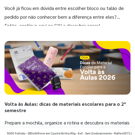
Você já ficou em dúvida entre escolher bloco ou talão de
pedido por não conhecer bem a diferença entre eles?
Então, continue aqui na GIV e descubra agora!
Volta às Aulas: dicas de materiais escolares para o 2º
semestre
Prepare a mochila, organize a rotina e descubra os materiais
que fazem toda diferença para começar o segundo
5000 Folheto - 280x406mm em Couché Brilho 90g - 4x0 - Sem Enobrecimento - Refile
(4971)