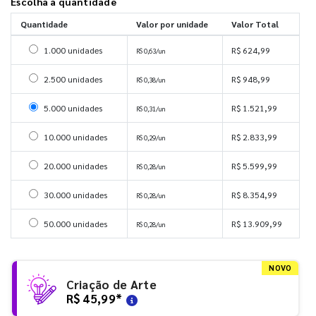
Escolha a quantidade
Quantidade
Valor por unidade
Valor Total
Selecionar 1000 unidades
1.000 unidades
R$ 624,99
R$ 0,63/un
Selecionar 2500 unidades
2.500 unidades
R$ 948,99
R$ 0,38/un
Selecionar 5000 unidades
5.000 unidades
R$ 1.521,99
R$ 0,31/un
Selecionar 10000 unidades
10.000 unidades
R$ 2.833,99
R$ 0,29/un
Selecionar 20000 unidades
20.000 unidades
R$ 5.599,99
R$ 0,28/un
Selecionar 30000 unidades
30.000 unidades
R$ 8.354,99
R$ 0,28/un
Selecionar 50000 unidades
50.000 unidades
R$ 13.909,99
R$ 0,28/un
NOVO
Criação de Arte
R$ 45,99
*