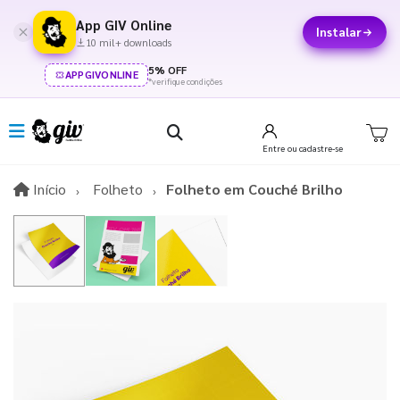
App GIV Online
Instalar
10 mil+ downloads
5% OFF
APPGIVONLINE
*verifique condições
Entre
ou cadastre-se
Início
Início
Folheto
Folheto em Couché Brilho