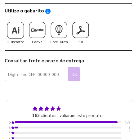
Utilize o gabarito
Saiba como utilizar os nossos gabaritos
Illustrator
Canva
Corel Draw
PDF
Consultar frete e prazo de entrega
OK
5,0
183
clientes avaliaram este produto
de 5
177
5
6
4
0
3
0
2