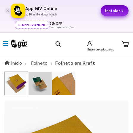
App GIV Online
Instalar
10 mil+ downloads
5% OFF
APPGIVONLINE
*verifique condições
Entre
ou cadastre-se
Início
Início
Folheto
Folheto em Kraft