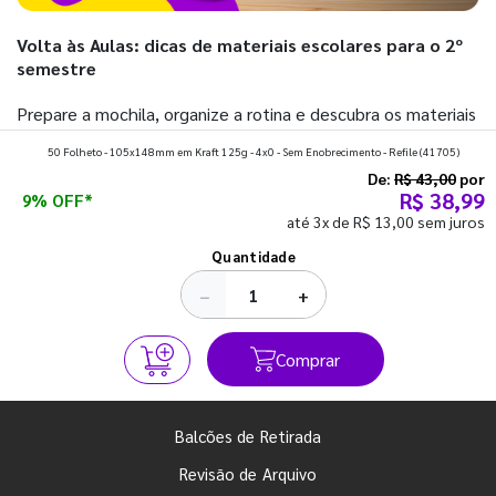
Volta às Aulas: dicas de materiais escolares para o 2º
semestre
Prepare a mochila, organize a rotina e descubra os materiais
que fazem toda diferença para começar o segundo
50 Folheto - 105x148mm em Kraft 125g - 4x0 - Sem Enobrecimento - Refile
(41705)
semestre com o pé direito. Confira!
De:
R$ 43,00
por
R$ 38,99
9% OFF*
até 3x de R$ 13,00 sem juros
Ver todos os posts
Quantidade
−
+
Comprar
Balcões de Retirada
Revisão de Arquivo