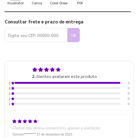
Illustrator
Canva
Corel Draw
PDF
Consultar frete e prazo de entrega
OK
5,0
2
clientes avaliaram este produto
de 5
2
5
0
4
0
3
0
2
0
1
Cliente não deixou comentário, apenas a avaliação
Tamires********
17 de dezembro de 2025