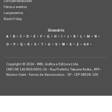
Livro personalizado
Feiras e eventos
Lançamentos
Black Friday
Glossário
A
B
C
D
E
F
G
H
I
J
K
L
M
N
O
P
Q
R
S
T
U
V
W
X
Z
0-9
Copyright © 2026 - WBL Gráfica e Editora Ltda.
CNPJ 08.142.850/0001-36 - Rua Prefeito Takume Koike, 499 -
Núcleo Itaim - Ferraz de Vasconcelos - SP - CEP 08538-100