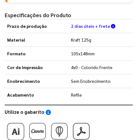
Especificações do Produto
Verifique a
Prazo de produção
2 dias úteis + frete
Material
Kraft 125g
Formato
105x148mm
Cor de Impressão
4x0 - Colorido Frente
Enobrecimento
Sem Enobrecimento
Acabamento
Refile
Utilize o gabarito
Saiba como utilizar os nossos gabaritos