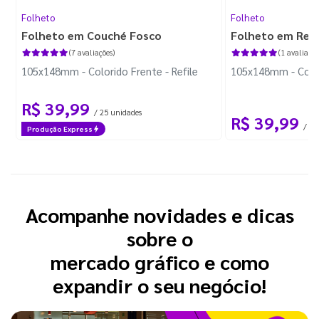
Folheto
Folheto
Folheto em Couché Fosco
Folheto em Reci
(7 avaliações)
(1 avaliação
105x148mm - Colorido Frente - Refile
105x148mm - Colori
R$ 39,99
/ 25 unidades
R$ 39,99
/ 25
Produção Express
Acompanhe novidades e dicas
sobre o
mercado gráfico e como
expandir o seu negócio!