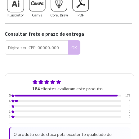
Illustrator
Canva
Corel Draw
PDF
Consultar frete e prazo de entrega
OK
5,0
184
clientes avaliaram este produto
de 5
178
5
6
4
0
3
0
2
0
1
O produto se destaca pela excelente qualidade de