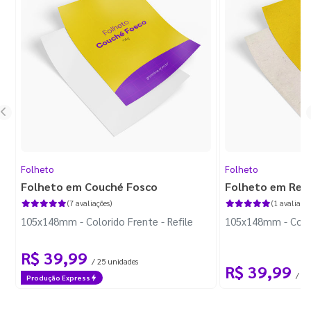
Folheto
Folheto
Folheto em Couché Fosco
Folheto em Reci
(7 avaliações)
(1 avaliação
105x148mm - Colorido Frente - Refile
105x148mm - Colori
R$ 39,99
/ 25 unidades
R$ 39,99
/ 25
Produção Express