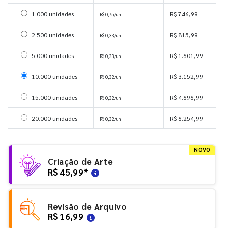
Selecionar 1000 unidades
1.000 unidades
R$ 746,99
R$ 0,75/un
Selecionar 2500 unidades
2.500 unidades
R$ 815,99
R$ 0,33/un
Selecionar 5000 unidades
5.000 unidades
R$ 1.601,99
R$ 0,33/un
Selecionar 10000 unidades
10.000 unidades
R$ 3.152,99
R$ 0,32/un
Selecionar 15000 unidades
15.000 unidades
R$ 4.696,99
R$ 0,32/un
Selecionar 20000 unidades
20.000 unidades
R$ 6.254,99
R$ 0,32/un
NOVO
Criação de Arte
R$ 45,99
*
Revisão de Arquivo
R$ 16,99