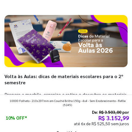
Volta às Aulas: dicas de materiais escolares para o 2º
semestre
Prepare a mochila, organize a rotina e descubra os materiais
10000 Folheto - 210x297mm em Couché Brilho 150g - 4x4 - Sem Enobrecimento - Refile
que fazem toda diferença para começar o segundo
(5245)
semestre com o pé direito. Confira!
De:
R$ 3.503,00
por
R$ 3.152,99
10% OFF*
até 6x de R$ 525,50 sem juros
Ver todos os posts