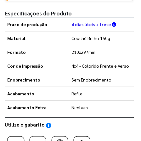
Especificações do Produto
Verifique a
Prazo de produção
4 dias úteis + frete
Material
Couché Brilho 150g
Formato
210x297mm
Cor de Impressão
4x4 - Colorido Frente e Verso
Enobrecimento
Sem Enobrecimento
Acabamento
Refile
Acabamento Extra
Nenhum
Utilize o gabarito
Saiba como utilizar os nossos gabaritos