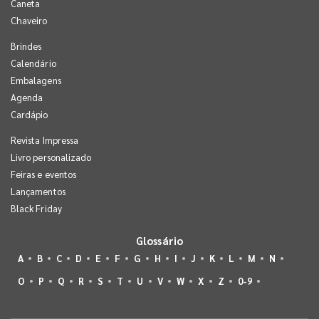
Caneta
Chaveiro
Brindes
Calendário
Embalagens
Agenda
Cardápio
Revista Impressa
Livro personalizado
Feiras e eventos
Lançamentos
Black Friday
Glossário
A
B
C
D
E
F
G
H
I
J
K
L
M
N
O
P
Q
R
S
T
U
V
W
X
Z
0-9