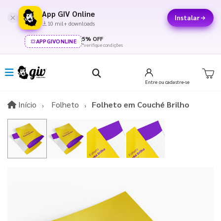
App GIV Online
Instalar
10 mil+ downloads
5% OFF
APPGIVONLINE
*verifique condições
Entre
ou cadastre-se
Início
Início
Folheto
Folheto em Couché Brilho