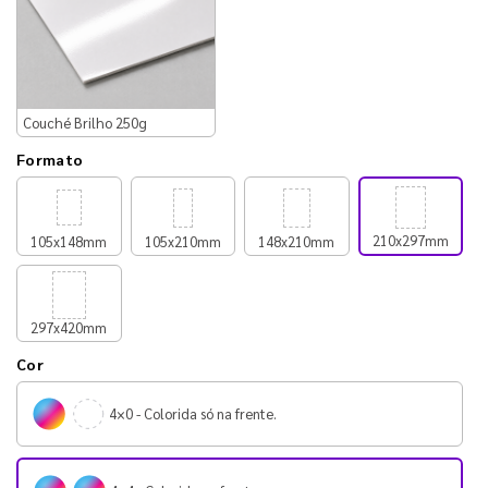
Couché Brilho 250g
Formato
210x297mm
105x148mm
105x210mm
148x210mm
297x420mm
Cor
4×0 - Colorida só na frente.