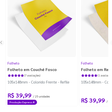
Folheto
Folheto
Folheto em Couché Fosco
Folheto em Reci
(7 avaliações)
(1 avaliação
105x148mm - Colorido Frente - Refile
105x148mm - Colori
R$ 39,99
/ 25 unidades
R$ 39,99
/ 25
Produção Express