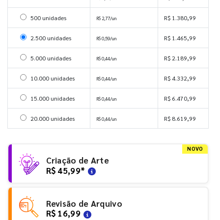
Selecionar 500 unidades
500 unidades
R$ 1.380,99
R$ 2,77/un
Selecionar 2500 unidades
2.500 unidades
R$ 1.465,99
R$ 0,59/un
Selecionar 5000 unidades
5.000 unidades
R$ 2.189,99
R$ 0,44/un
Selecionar 10000 unidades
10.000 unidades
R$ 4.332,99
R$ 0,44/un
Selecionar 15000 unidades
15.000 unidades
R$ 6.470,99
R$ 0,44/un
Selecionar 20000 unidades
20.000 unidades
R$ 8.619,99
R$ 0,44/un
NOVO
Criação de Arte
R$ 45,99
*
Revisão de Arquivo
R$ 16,99