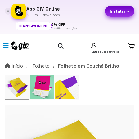
App GIV Online
Instalar
10 mil+ downloads
5% OFF
APPGIVONLINE
*verifique condições
Entre
ou cadastre-se
Início
Início
Folheto
Folheto em Couché Brilho