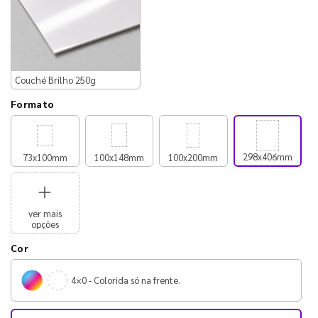
Couché Brilho 250g
Formato
298x406mm
73x100mm
100x148mm
100x200mm
ver mais
opções
Cor
4×0 - Colorida só na frente.