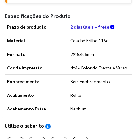
Especificações do Produto
Verifique a
Prazo de produção
2 dias úteis + frete
Material
Couché Brilho 115g
Formato
298x406mm
Cor de Impressão
4x4 - Colorido Frente e Verso
Enobrecimento
Sem Enobrecimento
Acabamento
Refile
Acabamento Extra
Nenhum
Utilize o gabarito
Saiba como utilizar os nossos gabaritos