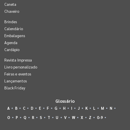
Caneta
Chaveiro
Brindes
Calendário
Embalagens
Agenda
Cardápio
Revista Impressa
Livro personalizado
Feiras e eventos
Lançamentos
Black Friday
Glossário
A
B
C
D
E
F
G
H
I
J
K
L
M
N
O
P
Q
R
S
T
U
V
W
X
Z
0-9