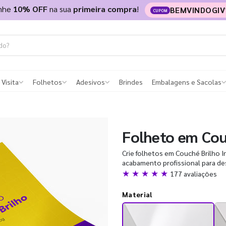
nhe
10% OFF
na sua
primeira compra
!
BEMVINDOGIV
CUPOM
 Visita
Folhetos
Adesivos
Brindes
Embalagens e Sacolas
Folheto em Cou
Crie folhetos em Couché Brilho In
acabamento profissional para des
★ ★ ★ ★ ★
177 avaliações
Material