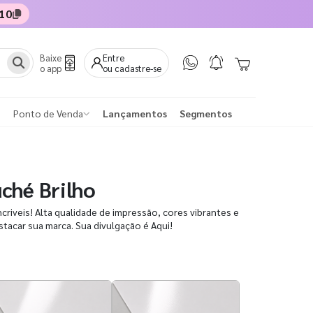
10
Baixe
Entre
o app
ou cadastre-se
Ponto de Venda
Lançamentos
Segmentos
ché Brilho
criveis! Alta qualidade de impressão, cores vibrantes e
tacar sua marca. Sua divulgação é Aqui!