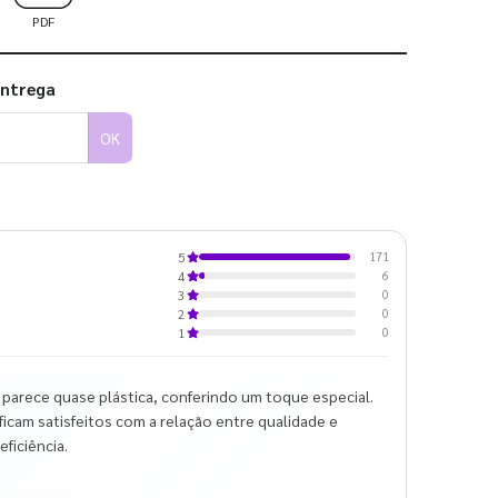
PDF
entrega
OK
171
5
6
4
0
3
0
2
0
1
parece quase plástica, conferindo um toque especial.
icam satisfeitos com a relação entre qualidade e
ficiência.