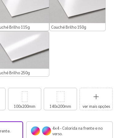
uché Brilho 115g
Couché Brilho 150g
uché Brilho 250g
100x200mm
140x200mm
ver mais opções
4×4 - Colorida na frente e no
frente.
verso.