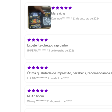
Maravilha
Domingo********
11 de outubro de 2024
Excelente chegou rapidinho
IMPERIA********
3 de fevereiro de 2026
Ótima qualidade de impressão, parabéns, recomendamos e 
L A BAC********
2 de abril de 2025
Muito boom
Wesley ********
21 de janeiro de 2025