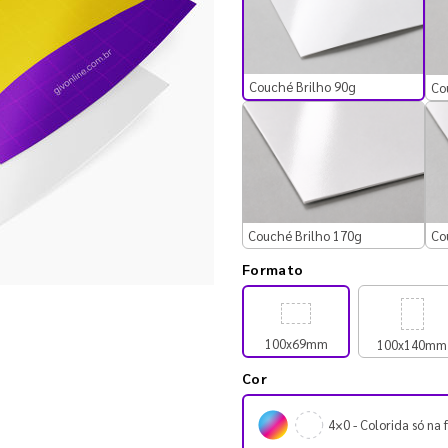
Couché Brilho 90g
Co
Couché Brilho 170g
Co
Formato
100x69mm
100x140mm
Cor
4×0 - Colorida só na 