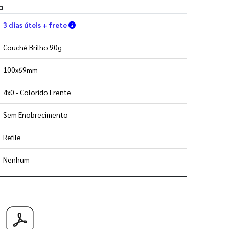
o
Verifique as condições de entrega
3 dias úteis + frete
Couché Brilho 90g
100x69mm
4x0 - Colorido Frente
Sem Enobrecimento
Refile
Nenhum
 utilizar os nossos gabaritos