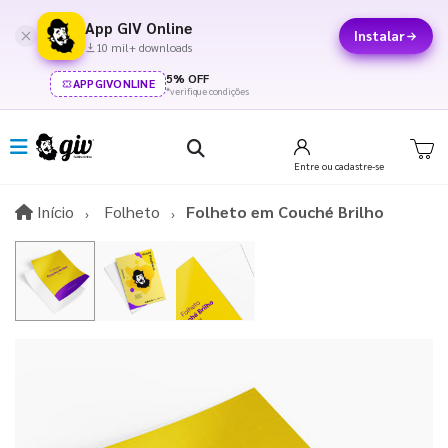
App GIV Online
Instalar
10 mil+ downloads
5% OFF
APPGIVONLINE
*verifique condições
Entre
ou cadastre-se
Início
Início
Folheto
Folheto em Couché Brilho