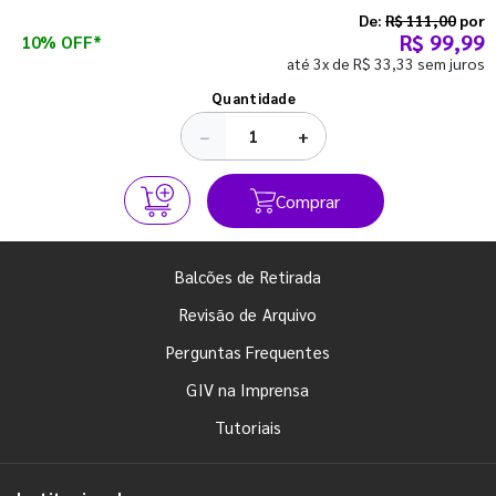
semestre com o pé direito. Confira!
De:
R$ 111,00
por
R$ 99,99
10% OFF*
até 3x de R$ 33,33 sem juros
Ver todos os posts
Quantidade
−
+
Comprar
Balcões de Retirada
Revisão de Arquivo
Perguntas Frequentes
GIV na Imprensa
Tutoriais