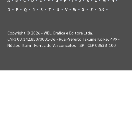
A
B
C
D
E
F
G
H
I
J
K
L
M
N
O
P
Q
R
S
T
U
V
W
X
Z
0-9
Copyright © 2026 - WBL Gráfica e Editora Ltda.
CNPJ 08.142.850/0001-36 - Rua Prefeito Takume Koike, 499 -
Núcleo Itaim - Ferraz de Vasconcelos - SP - CEP 08538-100