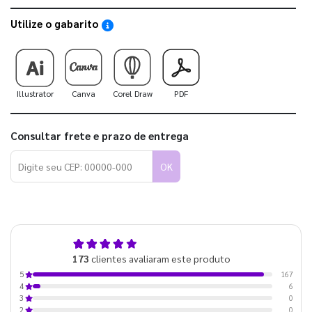
Utilize o gabarito
Saiba como utilizar os nossos gabaritos
Illustrator
Canva
Corel Draw
PDF
Consultar frete e prazo de entrega
OK
5,0
173
clientes avaliaram este produto
de 5
167
5
6
4
0
3
0
2