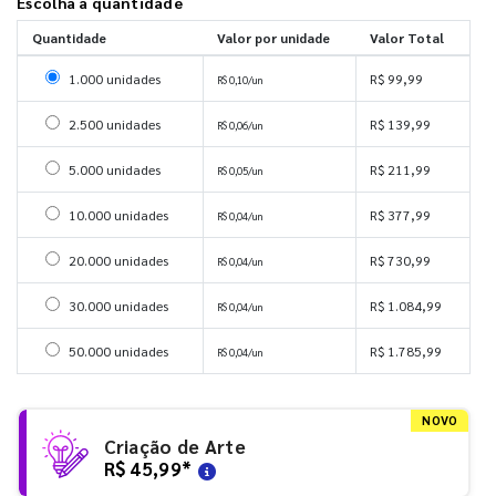
Escolha a quantidade
Quantidade
Valor por unidade
Valor Total
Selecionar 1000 unidades
1.000 unidades
R$ 99,99
R$ 0,10/un
Selecionar 2500 unidades
2.500 unidades
R$ 139,99
R$ 0,06/un
Selecionar 5000 unidades
5.000 unidades
R$ 211,99
R$ 0,05/un
Selecionar 10000 unidades
10.000 unidades
R$ 377,99
R$ 0,04/un
Selecionar 20000 unidades
20.000 unidades
R$ 730,99
R$ 0,04/un
Selecionar 30000 unidades
30.000 unidades
R$ 1.084,99
R$ 0,04/un
Selecionar 50000 unidades
50.000 unidades
R$ 1.785,99
R$ 0,04/un
NOVO
Criação de Arte
R$ 45,99
*