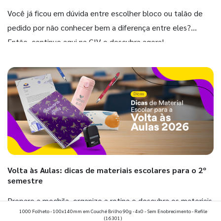
Você já ficou em dúvida entre escolher bloco ou talão de
pedido por não conhecer bem a diferença entre eles?
Então, continue aqui na GIV e descubra agora!
Volta às Aulas: dicas de materiais escolares para o 2º
semestre
Prepare a mochila, organize a rotina e descubra os materiais
1000 Folheto - 100x140mm em Couché Brilho 90g - 4x0 - Sem Enobrecimento - Refile
que fazem toda diferença para começar o segundo
(16301)