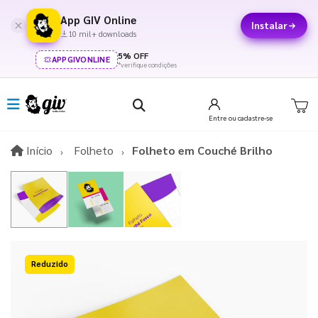
App GIV Online
Instalar
10 mil+ downloads
5% OFF
APPGIVONLINE
*verifique condições
Entre
ou cadastre-se
Início
Início
Folheto
Folheto em Couché Brilho
10%OFF