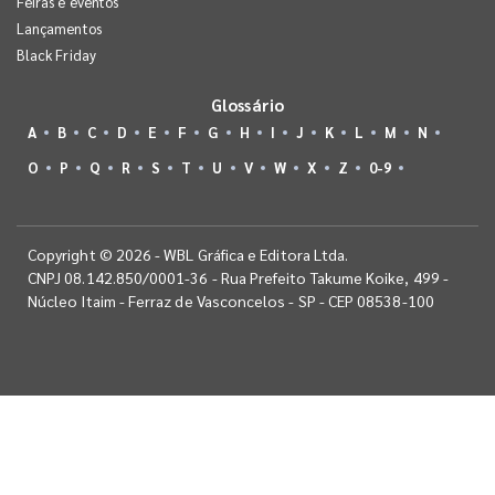
Feiras e eventos
Lançamentos
Black Friday
Glossário
A
B
C
D
E
F
G
H
I
J
K
L
M
N
O
P
Q
R
S
T
U
V
W
X
Z
0-9
Copyright © 2026 - WBL Gráfica e Editora Ltda.
CNPJ 08.142.850/0001-36 - Rua Prefeito Takume Koike, 499 -
Núcleo Itaim - Ferraz de Vasconcelos - SP - CEP 08538-100