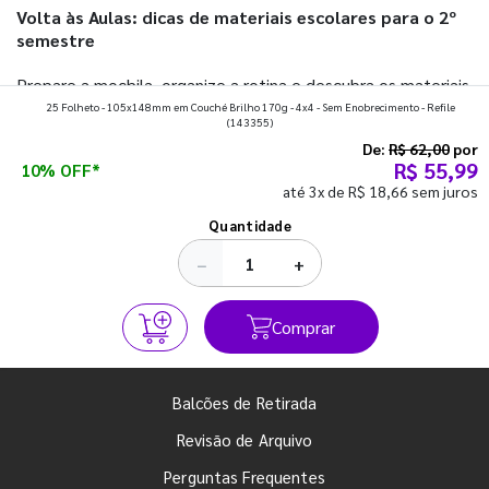
Volta às Aulas: dicas de materiais escolares para o 2º
semestre
Prepare a mochila, organize a rotina e descubra os materiais
25 Folheto - 105x148mm em Couché Brilho 170g - 4x4 - Sem Enobrecimento - Refile
que fazem toda diferença para começar o segundo
(143355)
semestre com o pé direito. Confira!
De:
R$ 62,00
por
R$ 55,99
10% OFF*
até 3x de R$ 18,66 sem juros
Ver todos os posts
Quantidade
−
+
Comprar
Balcões de Retirada
Revisão de Arquivo
Perguntas Frequentes