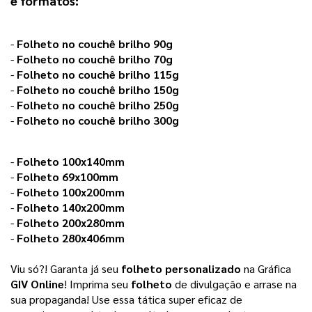
e formatos:
-
Folheto no couchê brilho 90g
-
Folheto no couchê brilho 70g
-
Folheto no couchê brilho 115g
-
Folheto no couchê brilho 150g
-
Folheto no couchê brilho 250g
-
Folheto no couchê brilho 300g
-
Folheto 100x140mm
-
Folheto 69x100mm
-
Folheto 100x200mm
-
Folheto 140x200mm
-
Folheto 200x280mm
-
Folheto 280x406mm
Viu só?! Garanta já seu
folheto personalizado
na Gráfica
GIV Online
! Imprima seu
folheto
de divulgação e arrase na
sua propaganda! Use essa tática super eficaz de