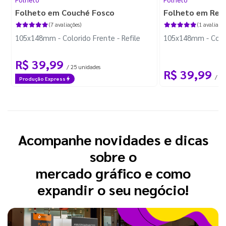
Folheto em Couché Fosco
Folheto em Reci
(7 avaliações)
(1 avaliação
105x148mm - Colorido Frente - Refile
105x148mm - Colori
R$ 39,99
/ 25 unidades
R$ 39,99
/ 25
Produção Express
Acompanhe novidades e dicas
sobre o
mercado gráfico e como
expandir o seu negócio!