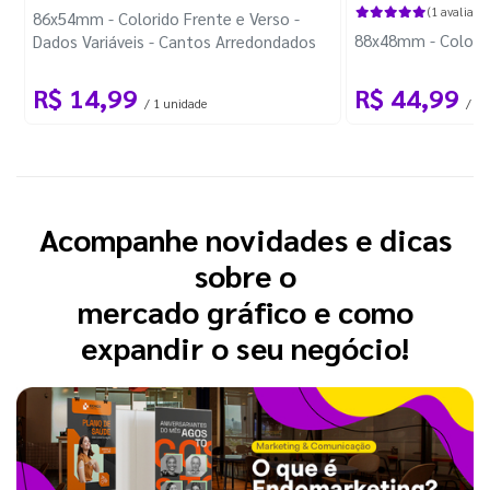
(1 avaliação
86x54mm - Colorido Frente e Verso -
88x48mm - Colorido
Dados Variáveis - Cantos Arredondados
R$ 14,99
R$ 44,99
/ 1 unidade
/ 10
Acompanhe novidades e dicas
sobre o
mercado gráfico e como
expandir o seu negócio!