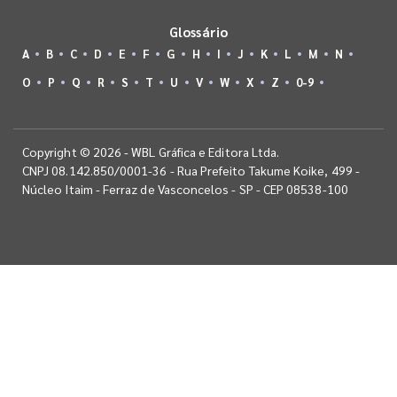
Glossário
A
B
C
D
E
F
G
H
I
J
K
L
M
N
O
P
Q
R
S
T
U
V
W
X
Z
0-9
Copyright © 2026 - WBL Gráfica e Editora Ltda.
CNPJ 08.142.850/0001-36 - Rua Prefeito Takume Koike, 499 -
Núcleo Itaim - Ferraz de Vasconcelos - SP - CEP 08538-100