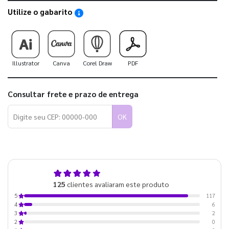
Utilize o gabarito
Saiba como utilizar os nossos gabaritos
Illustrator
Canva
Corel Draw
PDF
Consultar frete e prazo de entrega
OK
4,9
125
clientes avaliaram este produto
de 5
117
5
6
4
2
3
0
2