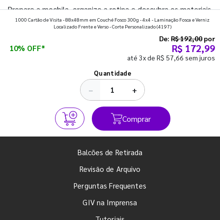
Prepare a mochila, organize a rotina e descubra os materiais
1000 Cartão de Visita - 88x48mm em Couché Fosco 300g - 4x4 - Laminação Fosca e Verniz
que fazem toda diferença para começar o segundo
Localizado Frente e Verso - Corte Personalizado
(4197)
semestre com o pé direito. Confira!
De:
R$ 192,00
por
R$ 172,99
10% OFF*
até 3x de R$ 57,66 sem juros
Ver todos os posts
Quantidade
−
+
Comprar
Balcões de Retirada
Revisão de Arquivo
Perguntas Frequentes
GIV na Imprensa
Tutoriais