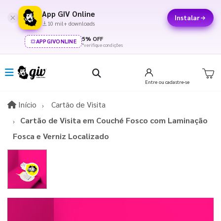
App GIV Online
Instalar
10 mil+ downloads
5% OFF
APPGIVONLINE
*verifique condições
Entre
ou cadastre-se
Início
Início
Cartão de Visita
Cartão de Visita em Couché Fosco com Laminação
Fosca e Verniz Localizado