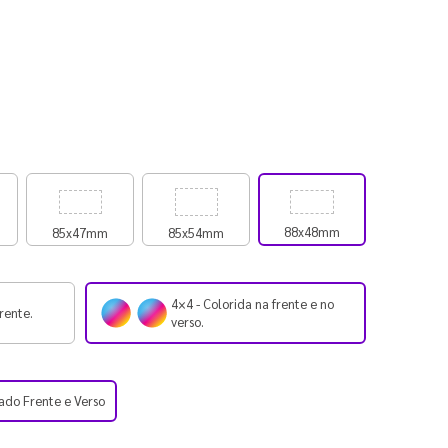
88x48mm
85x47mm
85x54mm
4×4 - Colorida na frente e no
rente.
verso.
ado Frente e Verso