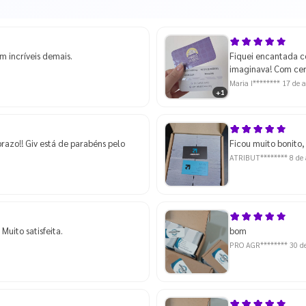
m incríveis demais.
Fiquei encantada co
imaginava! Com cer
Maria I********
17 de a
+1
azo!! Giv está de parabéns pelo
Ficou muito bonito
ATRIBUT********
8 de
Muito satisfeita.
bom
PRO AGR********
30 d