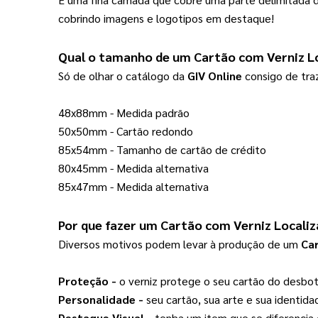
cobrindo imagens e logotipos em destaque!
Qual o tamanho de um 
Cartão com Verniz L
Só de olhar o catálogo da 
GIV Online
 consigo de tr
48x88mm - Medida padrão
50x50mm - Cartão redondo
85x54mm - Tamanho de cartão de crédito
80x45mm - Medida alternativa
85x47mm - Medida alternativa
Por que fazer um 
Cartão com Verniz Locali
Diversos motivos podem levar à produção de um
Car
Proteção -
 o verniz protege o seu cartão do desb
Personalidade - 
seu cartão, sua arte e sua identida
Destaque Visual -
 tenha um item que se diferencia 