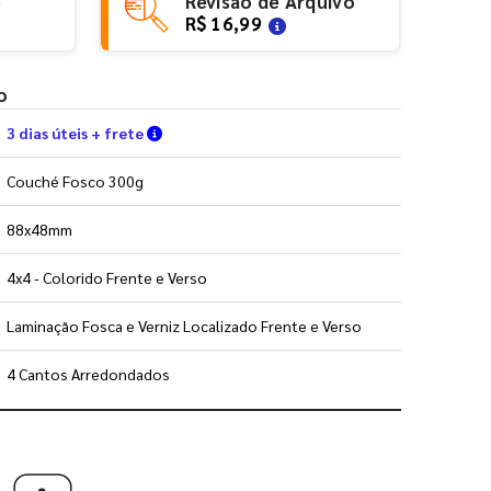
e
Revisão de Arquivo
R$ 16,99
o
Verifique as condições de entrega
3 dias úteis + frete
Couché Fosco 300g
88x48mm
4x4 - Colorido Frente e Verso
Laminação Fosca e Verniz Localizado Frente e Verso
4 Cantos Arredondados
 utilizar os nossos gabaritos