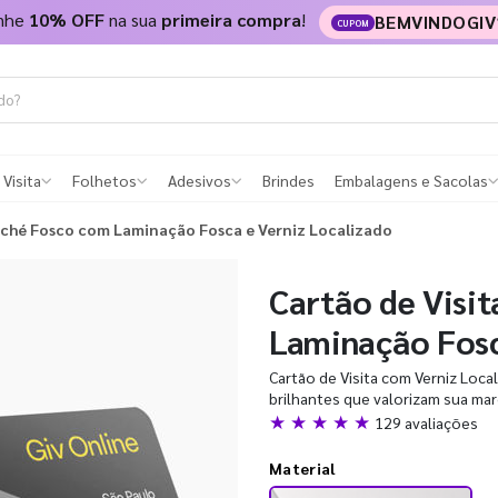
nhe
10% OFF
na sua
primeira compra
!
BEMVINDOGIV
CUPOM
 Visita
Folhetos
Adesivos
Brindes
Embalagens e Sacolas
uché Fosco com Laminação Fosca e Verniz Localizado
Cartão de Visi
Laminação Fosc
Cartão de Visita com Verniz Loca
brilhantes que valorizam sua mar
★ ★ ★ ★ ★
129 avaliações
Material