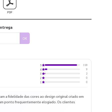
PDF
entrega
OK
118
5
9
4
2
3
0
2
0
1
 a fidelidade das cores ao design original criado em
é um ponto frequentemente elogiado. Os clientes