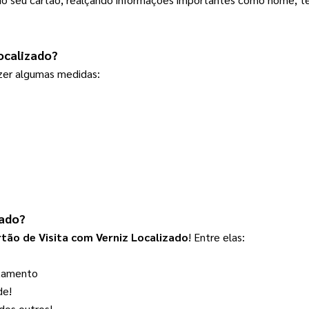
ocalizado
?  
azer algumas medidas:
zado
?  
tão de Visita com Verniz Localizado
! Entre elas:
otamento
de!
dos outros!