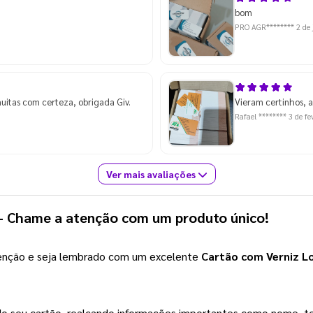
bom
PRO AGR********
2 de
uitas com certeza, obrigada Giv.
Vieram certinhos, a
Rafael ********
3 de fe
Ver mais avaliações
- Chame a atenção com um produto único!
enção e seja lembrado com um excelente 
Cartão com Verniz L
o seu cartão, realçando informações importantes como nome, te