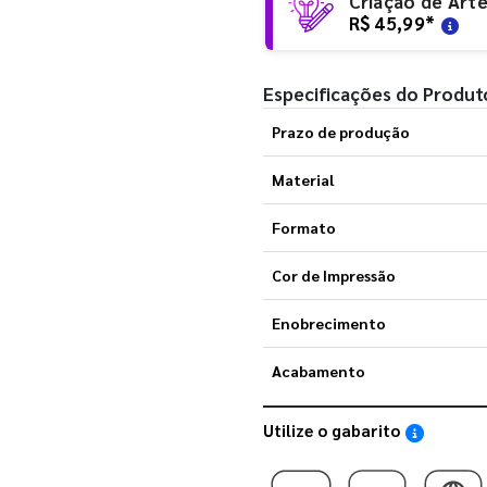
Criação de Art
R$ 45,99
*
Especificações do Produt
Prazo de produção
Material
Formato
Cor de Impressão
Enobrecimento
Acabamento
Utilize o gabarito
Saiba como