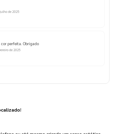
 julho de 2025
 cor perfeita. Obrigado
vereiro de 2025
ocalizado
!
lefone ou até mesmo criando um senso estético, 