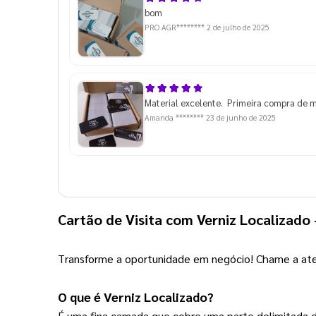
bom
PRO AGR********
2 de julho de 2025
Material excelente. Primeira compra de m
Amanda ********
23 de junho de 2025
Cartão de Visita com Verniz Localizado
Transforme a oportunidade em negócio! Chame a at
O que é Verniz Localizado?
É uma fina camada que cobre uma parte delimitada d