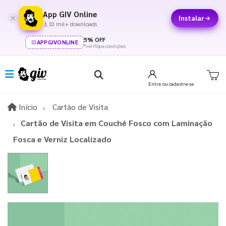
App GIV Online
Instalar
10 mil+ downloads
5% OFF
APPGIVONLINE
*verifique condições
Entre
ou cadastre-se
Início
Início
Cartão de Visita
Cartão de Visita em Couché Fosco com Laminação
Fosca e Verniz Localizado