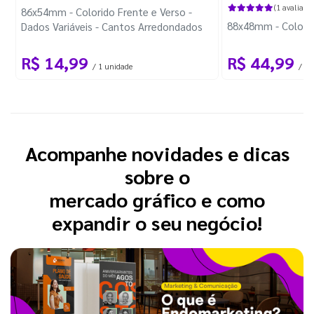
(1 avaliação
86x54mm - Colorido Frente e Verso -
88x48mm - Colorido
Dados Variáveis - Cantos Arredondados
R$ 14,99
R$ 44,99
/ 1 unidade
/ 10
Acompanhe novidades e dicas
sobre o
mercado gráfico e como
expandir o seu negócio!