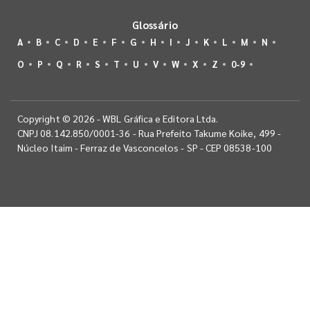
Glossário
A
B
C
D
E
F
G
H
I
J
K
L
M
N
O
P
Q
R
S
T
U
V
W
X
Z
0-9
Copyright © 2026 - WBL Gráfica e Editora Ltda.
CNPJ 08.142.850/0001-36 - Rua Prefeito Takume Koike, 499 -
Núcleo Itaim - Ferraz de Vasconcelos - SP - CEP 08538-100