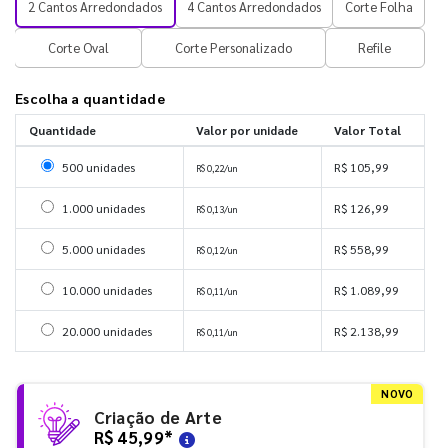
2 Cantos Arredondados
4 Cantos Arredondados
Corte Folha
Corte Oval
Corte Personalizado
Refile
Escolha a quantidade
Quantidade
Valor por unidade
Valor Total
Selecionar 500 unidades
500 unidades
R$ 105,99
R$ 0,22/un
Selecionar 1000 unidades
1.000 unidades
R$ 126,99
R$ 0,13/un
Selecionar 5000 unidades
5.000 unidades
R$ 558,99
R$ 0,12/un
Selecionar 10000 unidades
10.000 unidades
R$ 1.089,99
R$ 0,11/un
Selecionar 20000 unidades
20.000 unidades
R$ 2.138,99
R$ 0,11/un
NOVO
Criação de Arte
R$ 45,99
*