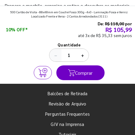
Prepare a mochila, organize a rotina e descubra os materiais
500 Cartão de Visita - 88x48mm em Couché Fosco 300g - 4x0 - Laminação Fosca e Verniz
que fazem toda diferença para começar o segundo
Localizado Frente e Verso - 2 Cantos Arredondados
(3111)
semestre com o pé direito. Confira!
De:
R$ 118,00
por
R$ 105,99
10% OFF*
até 3x de R$ 35,33 sem juros
Ver todos os posts
Quantidade
−
+
Comprar
Balcões de Retirada
Revisão de Arquivo
Perguntas Frequentes
GIV na Imprensa
Tutoriais