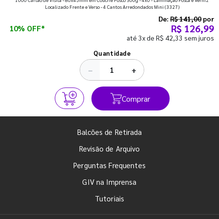
que fazem toda diferença para começar o segundo
Localizado Frente e Verso - 4 Cantos Arredondados Mini
(3327)
semestre com o pé direito. Confira!
De:
R$ 141,00
por
R$ 126,99
10% OFF*
até 3x de R$ 42,33 sem juros
Ver todos os posts
Quantidade
−
+
Comprar
Balcões de Retirada
Revisão de Arquivo
Perguntas Frequentes
GIV na Imprensa
Tutoriais