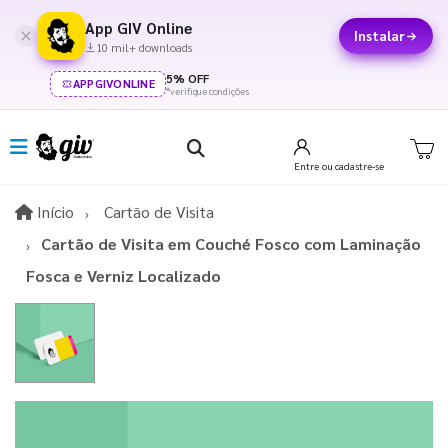
App GIV Online
Instalar
10 mil+ downloads
5% OFF
APPGIVONLINE
*verifique condições
Entre
ou cadastre-se
Início
Início
Cartão de Visita
Cartão de Visita em Couché Fosco com Laminação
Fosca e Verniz Localizado