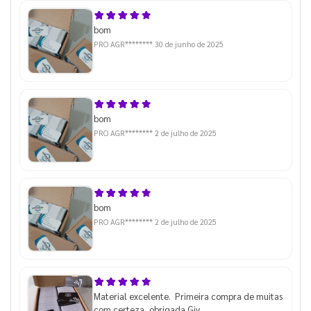
bom
PRO AGR********
30 de junho de 2025
bom
PRO AGR********
2 de julho de 2025
bom
PRO AGR********
2 de julho de 2025
Material excelente. Primeira compra de muitas
com certeza, obrigada Giv.