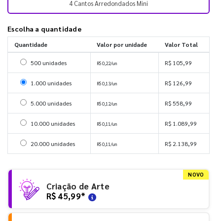
4 Cantos Arredondados Mini
Escolha a quantidade
Quantidade
Valor por unidade
Valor Total
Selecionar 500 unidades
500 unidades
R$ 105,99
R$ 0,22/un
Selecionar 1000 unidades
1.000 unidades
R$ 126,99
R$ 0,13/un
Selecionar 5000 unidades
5.000 unidades
R$ 558,99
R$ 0,12/un
Selecionar 10000 unidades
10.000 unidades
R$ 1.089,99
R$ 0,11/un
Selecionar 20000 unidades
20.000 unidades
R$ 2.138,99
R$ 0,11/un
NOVO
Criação de Arte
R$ 45,99
*