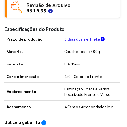
Revisão de Arquivo
R$ 16,99
Especificações do Produto
Verifique a
Prazo de produção
3 dias úteis + frete
Material
Couché Fosco 300g
Formato
80x45mm
Cor de Impressão
4x0 - Colorido Frente
Laminação Fosca e Verniz
Enobrecimento
Localizado Frente e Verso
Acabamento
4 Cantos Arredondados Mini
Utilize o gabarito
Saiba como utilizar os nossos gabaritos