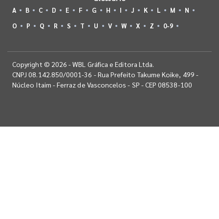
A
B
C
D
E
F
G
H
I
J
K
L
M
N
O
P
Q
R
S
T
U
V
W
X
Z
0-9
Copyright © 2026 - WBL Gráfica e Editora Ltda.
CNPJ 08.142.850/0001-36 - Rua Prefeito Takume Koike, 499 -
Núcleo Itaim - Ferraz de Vasconcelos - SP - CEP 08538-100