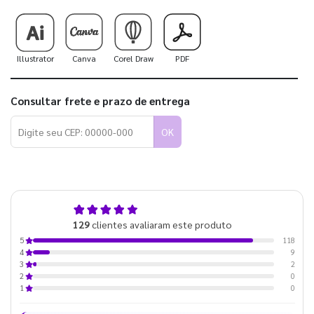
Illustrator
Canva
Corel Draw
PDF
Consultar frete e prazo de entrega
OK
4,9
129
clientes avaliaram este produto
de 5
118
5
9
4
2
3
0
2
0
1