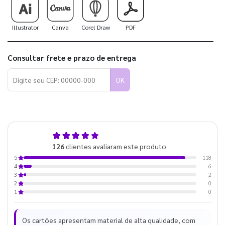
Illustrator
Canva
Corel Draw
PDF
Consultar frete e prazo de entrega
OK
4,9
126
clientes avaliaram este produto
de 5
118
5
6
4
2
3
0
2
0
1
Os cartões apresentam material de alta qualidade, com