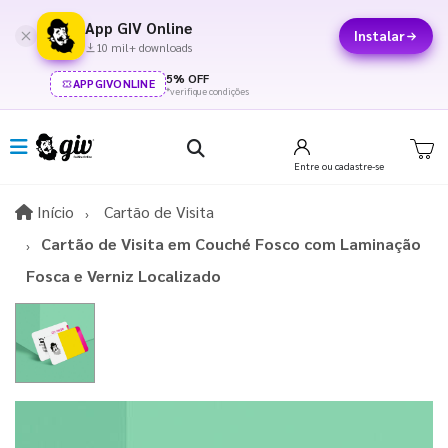
App GIV Online
Instalar
10 mil+ downloads
5% OFF
APPGIVONLINE
*verifique condições
Entre
ou cadastre-se
Início
Início
Cartão de Visita
Cartão de Visita em Couché Fosco com Laminação
Fosca e Verniz Localizado