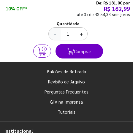
semestre com o pé direito. Confira!
De:
R$ 181,00
por
R$ 162,99
10% OFF*
até 3x de R$ 54,33 sem juros
Ver todos os posts
Quantidade
−
+
Comprar
Balcões de Retirada
Revisão de Arquivo
Perguntas Frequentes
GIV na Imprensa
Tutoriais
Institucional