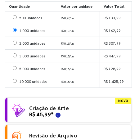
Quantidade
Valor por unidade
Valor Total
Selecionar 500 unidades
500 unidades
R$ 133,99
R$ 0,27/un
Selecionar 1000 unidades
1.000 unidades
R$ 162,99
R$ 0,17/un
Selecionar 2000 unidades
2.000 unidades
R$ 307,99
R$ 0,16/un
Selecionar 3000 unidades
3.000 unidades
R$ 447,99
R$ 0,15/un
Selecionar 5000 unidades
5.000 unidades
R$ 728,99
R$ 0,15/un
Selecionar 10000 unidades
10.000 unidades
R$ 1.425,99
R$ 0,15/un
NOVO
Criação de Arte
R$ 45,99
*
Revisão de Arquivo