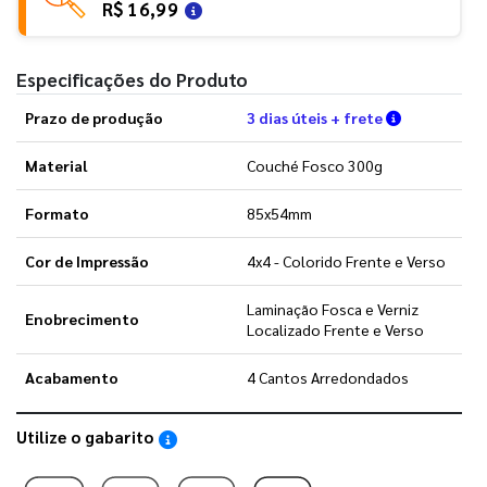
R$ 16,99
Especificações do Produto
Verifique a
Prazo de produção
3 dias úteis + frete
Material
Couché Fosco 300g
Formato
85x54mm
Cor de Impressão
4x4 - Colorido Frente e Verso
Laminação Fosca e Verniz
Enobrecimento
Localizado Frente e Verso
Acabamento
4 Cantos Arredondados
Utilize o gabarito
Saiba como utilizar os nossos gabaritos