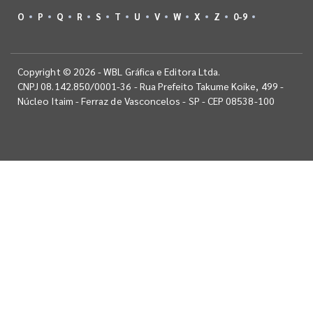
O
P
Q
R
S
T
U
V
W
X
Z
0-9
Copyright © 2026 - WBL Gráfica e Editora Ltda.
CNPJ 08.142.850/0001-36 - Rua Prefeito Takume Koike, 499 -
Núcleo Itaim - Ferraz de Vasconcelos - SP - CEP 08538-100