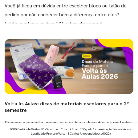
Você já ficou em dúvida entre escolher bloco ou talão de
pedido por não conhecer bem a diferença entre eles?
Então, continue aqui na GIV e descubra agora!
Volta às Aulas: dicas de materiais escolares para o 2º
semestre
Prepare a mochila, organize a rotina e descubra os materiais
1000 Cartão de Visita - 85x54mm em Couché Fosco 300g - 4x4 - Laminação Fosca e Verniz
que fazem toda diferença para começar o segundo
Localizado Frente e Verso - 4 Cantos Arredondados
(16022)