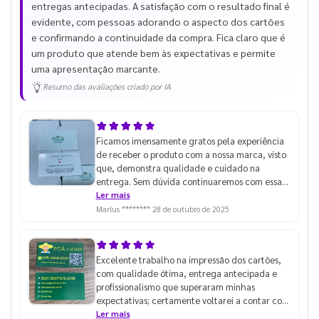
entregas antecipadas. A satisfação com o resultado final é
evidente, com pessoas adorando o aspecto dos cartões
e confirmando a continuidade da compra. Fica claro que é
um produto que atende bem às expectativas e permite
uma apresentação marcante.
Resumo das avaliações criado por IA
Ficamos imensamente gratos pela experiência
de receber o produto com a nossa marca, visto
que, demonstra qualidade e cuidado na
entrega. Sem dúvida continuaremos com essa
parceria para os próximos projetos.
Ler mais
Marlus ********
28 de outubro de 2025
Excelente trabalho na impressão dos cartões,
com qualidade ótima, entrega antecipada e
profissionalismo que superaram minhas
expectativas; certamente voltarei a contar com
vocês e recomendarei a outros.
Ler mais