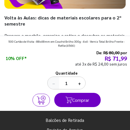
Volta às Aulas: dicas de materiais escolares para o 2º
semestre
Prepare a mochila, organize a rotina e descubra os materiais
500 Cartão de Visita - 88x48mm em Couché Brilho 300g - 4x4 - Verniz Total Brilho Frente -
que fazem toda diferença para começar o segundo
Refile
(4566)
semestre com o pé direito. Confira!
De:
R$ 80,00
por
R$ 71,99
10% OFF*
até 3x de R$ 24,00 sem juros
Ver todos os posts
Quantidade
−
+
Comprar
Balcões de Retirada
Revisão de Arquivo