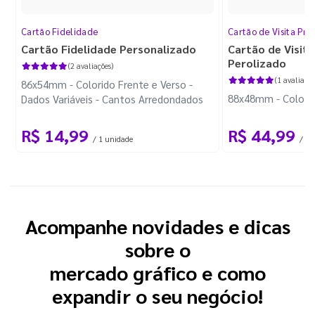
Cartão Fidelidade
Cartão de Visita Pr
Cartão Fidelidade Personalizado
Cartão de Visit
Perolizado
(2 avaliações)
(1 avaliação
86x54mm - Colorido Frente e Verso -
88x48mm - Colorido
Dados Variáveis - Cantos Arredondados
R$ 14,99
R$ 44,99
/ 1 unidade
/ 10
Acompanhe novidades e dicas
sobre o
mercado gráfico e como
expandir o seu negócio!