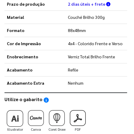
Verifique a
Prazo de produção
2 dias úteis + frete
Material
Couché Brilho 300g
Formato
88x48mm
Cor de Impressão
4x4 - Colorido Frente e Verso
Enobrecimento
Verniz Total Brilho Frente
Acabamento
Refile
Acabamento Extra
Nenhum
Utilize o gabarito
Saiba como utilizar os nossos gabaritos
Illustrator
Canva
Corel Draw
PDF