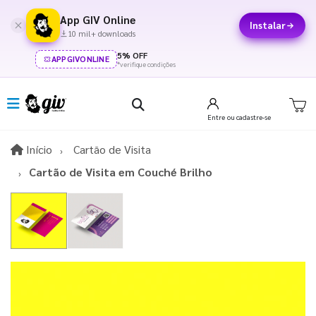
App GIV Online
Instalar
10 mil+ downloads
5% OFF
APPGIVONLINE
*verifique condições
Entre
ou cadastre-se
Início
Início
Cartão de Visita
Cartão de Visita em Couché Brilho