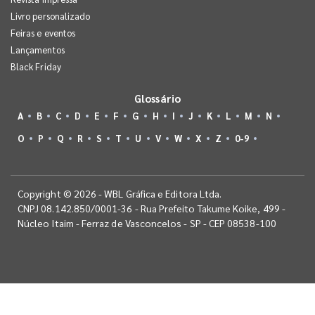
Livro personalizado
Feiras e eventos
Lançamentos
Black Friday
Glossário
A
B
C
D
E
F
G
H
I
J
K
L
M
N
O
P
Q
R
S
T
U
V
W
X
Z
0-9
Copyright © 2026 - WBL Gráfica e Editora Ltda.
CNPJ 08.142.850/0001-36 - Rua Prefeito Takume Koike, 499 -
Núcleo Itaim - Ferraz de Vasconcelos - SP - CEP 08538-100