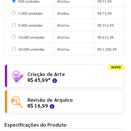
Selecionar 500 unidades
500 unidades
R$ 71,99
R$ 0,15/un
Selecionar 1000 unidades
1.000 unidades
R$ 73,99
R$ 0,08/un
Selecionar 5000 unidades
5.000 unidades
R$ 313,99
R$ 0,07/un
Selecionar 10000 unidades
10.000 unidades
R$ 611,99
R$ 0,07/un
Selecionar 20000 unidades
20.000 unidades
R$ 1.205,99
R$ 0,07/un
NOVO
Criação de Arte
R$ 45,99
*
Revisão de Arquivo
R$ 16,99
Especificações do Produto