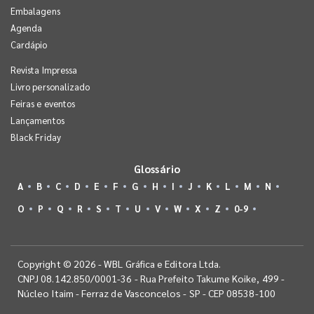
Embalagens
Agenda
Cardápio
Revista Impressa
Livro personalizado
Feiras e eventos
Lançamentos
Black Friday
Glossário
A
B
C
D
E
F
G
H
I
J
K
L
M
N
O
P
Q
R
S
T
U
V
W
X
Z
0-9
Copyright © 2026 - WBL Gráfica e Editora Ltda.
CNPJ 08.142.850/0001-36 - Rua Prefeito Takume Koike, 499 -
Núcleo Itaim - Ferraz de Vasconcelos - SP - CEP 08538-100