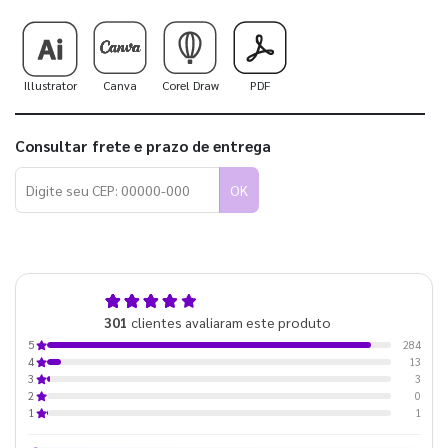
Illustrator
Canva
Corel Draw
PDF
Consultar frete e prazo de entrega
OK
4,9
301
clientes avaliaram este produto
de 5
284
5
13
4
3
3
0
2
1
1