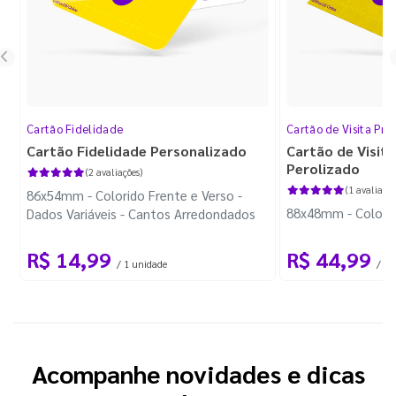
Cartão Fidelidade
Cartão de Visita Pr
Cartão Fidelidade Personalizado
Cartão de Visit
Perolizado
(2 avaliações)
(1 avaliação
86x54mm - Colorido Frente e Verso -
88x48mm - Colorido
Dados Variáveis - Cantos Arredondados
R$ 14,99
R$ 44,99
/ 1 unidade
/ 10
Acompanhe novidades e dicas