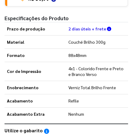
Especificações do Produto
Verifique a
Prazo de produção
2 dias úteis + frete
Material
Couché Brilho 300g
Formato
88x48mm
4x1 - Colorido Frente e Preto
Cor de Impressão
e Branco Verso
Enobrecimento
Verniz Total Brilho Frente
Acabamento
Refile
Acabamento Extra
Nenhum
Utilize o gabarito
Saiba como utilizar os nossos gabaritos