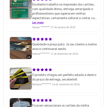
Excelente trabalho na impressão dos cartões,
com qualidade ótima, entrega antecipada e
profissionalismo que superaram minhas
expectativas; certamente voltarei a contar com
vocês e recomendarei a outros.
Ler mais
Itamar ********
27 de janeiro de 2025
Qualidade e preço justo. Já sou cliente a muitos
anos e continuarei sendo.
Valeria********
11 de dezembro de 2024
+1
O produto chegou em perfeito estado e dentro
do prazo de entrega, excelente!!
Bárbara********
14 de novembro de 2024
Ficaram sensacionais os cartões da minha