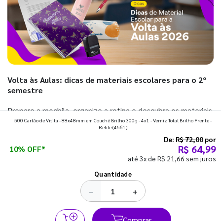
Volta às Aulas: dicas de materiais escolares para o 2º
semestre
Prepare a mochila, organize a rotina e descubra os materiais
500 Cartão de Visita - 88x48mm em Couché Brilho 300g - 4x1 - Verniz Total Brilho Frente -
que fazem toda diferença para começar o segundo
Refile
(4561)
semestre com o pé direito. Confira!
De:
R$ 72,00
por
R$ 64,99
10% OFF*
até 3x de R$ 21,66 sem juros
Ver todos os posts
Quantidade
−
+
Comprar