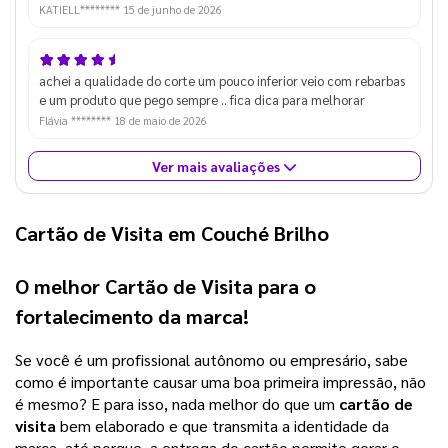
KATIELL********
15 de junho de 2026
achei a qualidade do corte um pouco inferior veio com rebarbas
e um produto que pego sempre .. fica dica para melhorar
Flávia ********
18 de maio de 2026
Ver mais avaliações
Cartão de Visita em Couché Brilho
O melhor
Cartão de Visita
para o
fortalecimento da marca!
Se você é um profissional autônomo ou empresário, sabe 
como é importante causar uma boa primeira impressão, não 
é mesmo? E para isso, nada melhor do que um 
cartão de 
visita
 bem elaborado e que transmita a identidade da 
marca, até porque, a entrega do cartão permite gerar o 