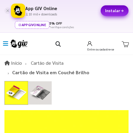
App GIV Online
Instalar
10 mil+ downloads
5% OFF
APPGIVONLINE
*verifique condições
Entre
ou cadastre-se
Início
Início
Cartão de Visita
Cartão de Visita em Couché Brilho