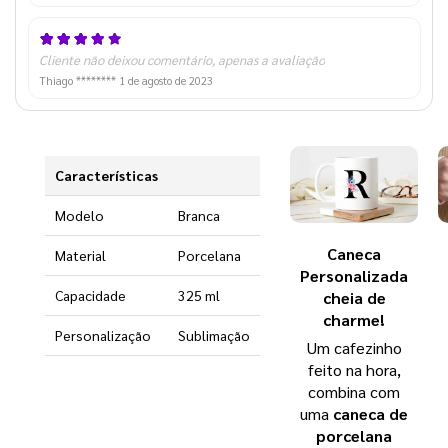
Cliente não deixou comentário, apenas a avaliação
Thiago ********
1 de agosto de 2023
Características
Modelo
Branca
Caneca
Material
Porcelana
Personalizada
Capacidade
325 ml
cheia de
charme!
Personalização
Sublimação
Um cafezinho
feito na hora,
combina com
uma
caneca de
porcelana