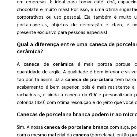
em empresas. É ideal para tomar café, chá, capuccin
chocolate e muito mais! Por isso, é uma ótima sugestã
corporativos ou uso pessoal. Ela também é muito u
porta-canetas, objetos de decoração e claro, é 
presente exclusivo para pessoas especiais!
Qual a diferença entre uma
caneca de porcela
cerâmica?
A
caneca de cerâmica
é mais porosa porque c
quantidade de argila. A qualidade é bem inferior e visiv
tão bonita assim. Já a
caneca de porcelana
tem baixa 
acabamento é bem superior, pois é mais resistente a 
rachaduras, e ainda a caneca da
GIV
é personalizada p
colorida (4x0) com ótima resolução e do jeito que você d
Canecas de porcelana branca
podem ir ao micr
Sim. A nossa
caneca de porcelana branca
com alça, po
com o mesmo material da
caneca
(porcelana), então po