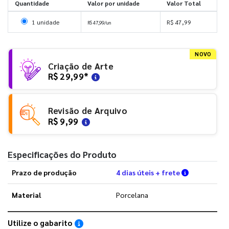
Quantidade
Valor por unidade
Valor Total
Selecionar 1 unidade
1 unidade
R$ 47,99
R$ 47,99/un
NOVO
Criação de Arte
R$ 29,99
*
Revisão de Arquivo
R$ 9,99
Especificações do Produto
Verifique a
Prazo de produção
4 dias úteis + frete
Material
Porcelana
Utilize o gabarito
Saiba como utilizar os nossos gabaritos