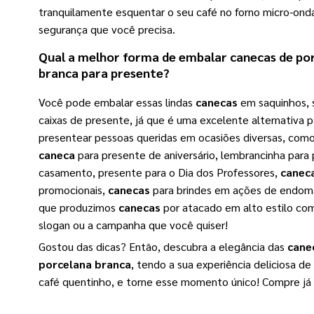
tranquilamente esquentar o seu café no forno micro-ond
segurança que você precisa.
Qual a melhor forma de embalar
canecas de po
branca
para presente?
Você pode embalar essas lindas
canecas
em saquinhos, 
caixas de presente, já que é uma excelente alternativa p
presentear pessoas queridas em ocasiões diversas, com
caneca
para presente de aniversário, lembrancinha para
casamento, presente para o Dia dos Professores,
canec
promocionais,
canecas
para brindes em ações de endoma
que produzimos
canecas
por atacado em alto estilo com
slogan ou a campanha que você quiser!
Gostou das dicas? Então, descubra a elegância das
cane
porcelana branca
, tendo a sua experiência deliciosa d
café quentinho, e torne esse momento único! Compre já 