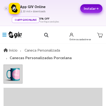
App GIV Online
Instalar
10 mil+ downloads
5% OFF
APPGIVONLINE
*verifique condições
Entre
ou cadastre-se
Início
Início
Caneca Personalizada
Canecas Personalizadas Porcelana