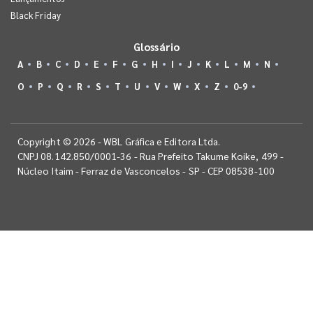
Black Friday
Glossário
A
B
C
D
E
F
G
H
I
J
K
L
M
N
O
P
Q
R
S
T
U
V
W
X
Z
0-9
Copyright © 2026 - WBL Gráfica e Editora Ltda.
CNPJ 08.142.850/0001-36 - Rua Prefeito Takume Koike, 499 -
Núcleo Itaim - Ferraz de Vasconcelos - SP - CEP 08538-100