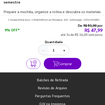
semestre
Prepare a mochila, organize a rotina e descubra os materiais
que fazem toda diferença para começar o segundo
1 Caneca Glitter Azul - 125x83x96mm em Porcelana - 4x0 - Sublimação - 325ml
(51685)
semestre com o pé direito. Confira!
De:
R$ 53,00
por
R$ 47,99
9% OFF*
até 3x de R$ 16,00 sem juros
Ver todos os posts
Quantidade
−
+
Comprar
Balcões de Retirada
Revisão de Arquivo
Perguntas Frequentes
GIV na Imprensa