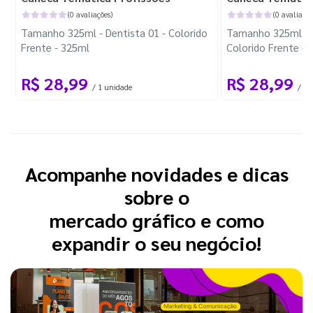
(0 avaliações)
(0 avaliaçõe
Tamanho 325ml - Dentista 01 - Colorido
Tamanho 325ml - F
Frente - 325ml
Colorido Frente - 
R$ 28,99
R$ 28,99
/ 1 unidade
/ 1 
Acompanhe novidades e dicas
sobre o
mercado gráfico e como
expandir o seu negócio!