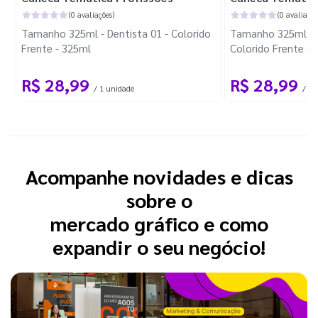
(0 avaliações)
(0 avaliaçõe
Tamanho 325ml - Dentista 01 - Colorido
Tamanho 325ml - F
Frente - 325ml
Colorido Frente - 
R$ 28,99
R$ 28,99
/ 1 unidade
/ 1 
Acompanhe novidades e dicas
sobre o
mercado gráfico e como
expandir o seu negócio!