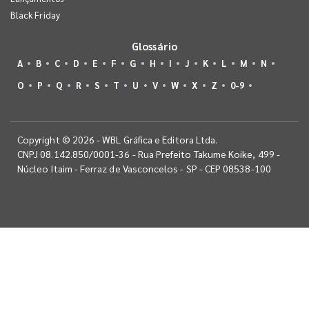
Black Friday
Glossário
A
B
C
D
E
F
G
H
I
J
K
L
M
N
O
P
Q
R
S
T
U
V
W
X
Z
0-9
Copyright © 2026 - WBL Gráfica e Editora Ltda.
CNPJ 08.142.850/0001-36 - Rua Prefeito Takume Koike, 499 -
Núcleo Itaim - Ferraz de Vasconcelos - SP - CEP 08538-100