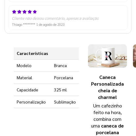
Cliente não deixou comentário, apenas a avaliação
Thiago ********
1 de agosto de 2023
Características
Modelo
Branca
Caneca
Material
Porcelana
Personalizada
Capacidade
325 ml
cheia de
charme!
Personalização
Sublimação
Um cafezinho
feito na hora,
combina com
uma
caneca de
porcelana