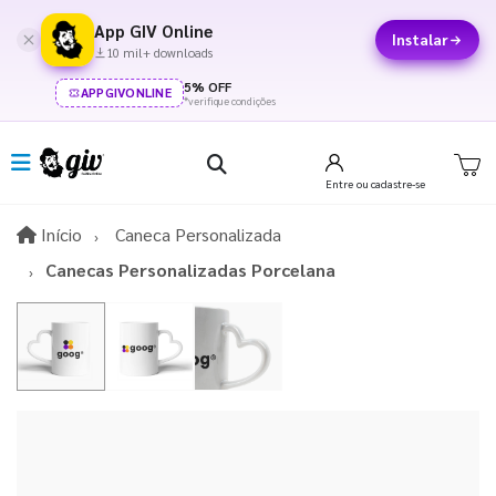
App GIV Online
Instalar
10 mil+ downloads
5% OFF
APPGIVONLINE
*verifique condições
Entre
ou cadastre-se
Início
Início
Caneca Personalizada
Canecas Personalizadas Porcelana