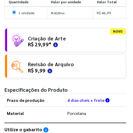
Quantidade
Valor por unidade
Valor Total
Selecionar 1 unidade
1 unidade
R$ 46,99
R$ 46,99/un
NOVO
Criação de Arte
R$ 29,99
*
Revisão de Arquivo
R$ 9,99
Especificações do Produto
Verifique a
Prazo de produção
4 dias úteis + frete
Material
Porcelana
Utilize o gabarito
Saiba como utilizar os nossos gabaritos