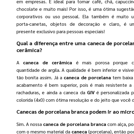
em empresas. É ideal para tomar café, chá, capuccin
chocolate e muito mais! Por isso, é uma ótima sugestã
corporativos ou uso pessoal. Ela também é muito u
porta-canetas, objetos de decoração e claro, é 
presente exclusivo para pessoas especiais!
Qual a diferença entre uma
caneca de porcela
cerâmica?
A
caneca de cerâmica
é mais porosa porque c
quantidade de argila. A qualidade é bem inferior e visiv
tão bonita assim. Já a
caneca de porcelana
tem baixa 
acabamento é bem superior, pois é mais resistente a 
rachaduras, e ainda a caneca da
GIV
é personalizada p
colorida (4x0) com ótima resolução e do jeito que você d
Canecas de porcelana branca
podem ir ao micr
Sim. A nossa
caneca de porcelana branca
com alça, po
com o mesmo material da
caneca
(porcelana), então po