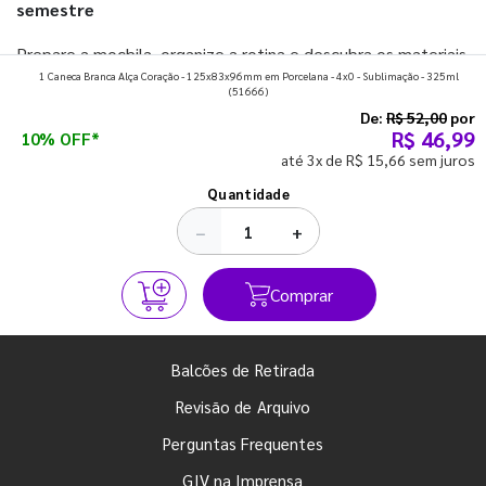
semestre
Prepare a mochila, organize a rotina e descubra os materiais
1 Caneca Branca Alça Coração - 125x83x96mm em Porcelana - 4x0 - Sublimação - 325ml
que fazem toda diferença para começar o segundo
(51666)
semestre com o pé direito. Confira!
De:
R$ 52,00
por
R$ 46,99
10% OFF*
até 3x de R$ 15,66 sem juros
Ver todos os posts
Quantidade
−
+
Comprar
Balcões de Retirada
Revisão de Arquivo
Perguntas Frequentes
GIV na Imprensa