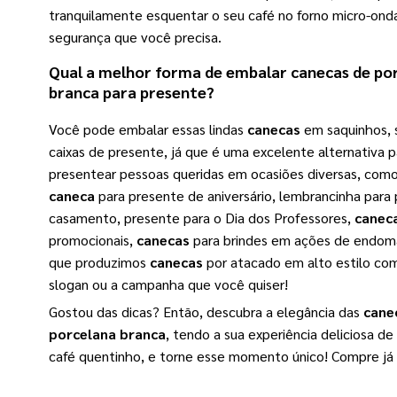
tranquilamente esquentar o seu café no forno micro-ond
segurança que você precisa.
Qual a melhor forma de embalar
canecas de po
branca
para presente?
Você pode embalar essas lindas
canecas
em saquinhos, 
caixas de presente, já que é uma excelente alternativa p
presentear pessoas queridas em ocasiões diversas, com
caneca
para presente de aniversário, lembrancinha para
casamento, presente para o Dia dos Professores,
canec
promocionais,
canecas
para brindes em ações de endoma
que produzimos
canecas
por atacado em alto estilo com
slogan ou a campanha que você quiser!
Gostou das dicas? Então, descubra a elegância das
cane
porcelana branca
, tendo a sua experiência deliciosa d
café quentinho, e torne esse momento único! Compre já 