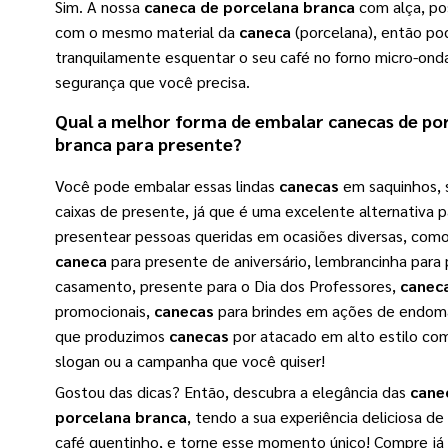
Sim. A nossa
caneca de porcelana branca
com alça, po
com o mesmo material da
caneca
(porcelana), então po
tranquilamente esquentar o seu café no forno micro-ond
segurança que você precisa.
Qual a melhor forma de embalar
canecas de po
branca
para presente?
Você pode embalar essas lindas
canecas
em saquinhos, 
caixas de presente, já que é uma excelente alternativa p
presentear pessoas queridas em ocasiões diversas, com
caneca
para presente de aniversário, lembrancinha para
casamento, presente para o Dia dos Professores,
canec
promocionais,
canecas
para brindes em ações de endoma
que produzimos
canecas
por atacado em alto estilo com
slogan ou a campanha que você quiser!
Gostou das dicas? Então, descubra a elegância das
cane
porcelana branca
, tendo a sua experiência deliciosa d
café quentinho, e torne esse momento único! Compre já 