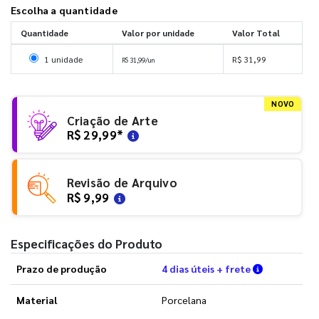
Escolha a quantidade
Quantidade
Valor por unidade
Valor Total
Selecionar 1 unidade
1 unidade
R$ 31,99
R$ 31,99/un
NOVO
Criação de Arte
R$ 29,99
*
Revisão de Arquivo
R$ 9,99
Especificações do Produto
Verifique a
Prazo de produção
4 dias úteis + frete
Material
Porcelana