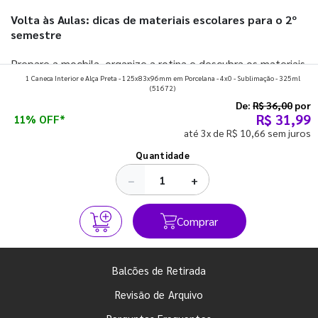
Volta às Aulas: dicas de materiais escolares para o 2º
semestre
Prepare a mochila, organize a rotina e descubra os materiais
1 Caneca Interior e Alça Preta - 125x83x96mm em Porcelana - 4x0 - Sublimação - 325ml
que fazem toda diferença para começar o segundo
(51672)
semestre com o pé direito. Confira!
De:
R$ 36,00
por
R$ 31,99
11% OFF*
até 3x de R$ 10,66 sem juros
Ver todos os posts
Quantidade
−
+
Comprar
Balcões de Retirada
Revisão de Arquivo