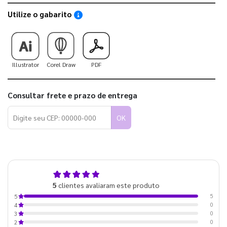
Utilize o gabarito
Saiba como utilizar os nossos gabaritos
Illustrator
Corel Draw
PDF
Consultar frete e prazo de entrega
OK
5,0
5
clientes avaliaram este produto
de 5
5
5
0
4
0
3
0
2