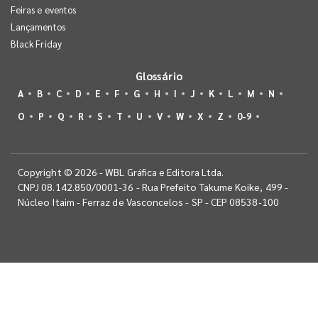
Feiras e eventos
Lançamentos
Black Friday
Glossário
A
B
C
D
E
F
G
H
I
J
K
L
M
N
O
P
Q
R
S
T
U
V
W
X
Z
0-9
Copyright © 2026 - WBL Gráfica e Editora Ltda.
CNPJ 08.142.850/0001-36 - Rua Prefeito Takume Koike, 499 -
Núcleo Itaim - Ferraz de Vasconcelos - SP - CEP 08538-100