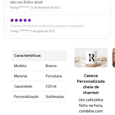
veio com Brilho. Amei!
Rodrigo********
13 de dezembro de 2023
Cliente não deixou comentário, apenas a avaliação
Thiago ********
1 de agosto de 2023
Características
Modelo
Branca
Caneca
Material
Porcelana
Personalizada
Capacidade
325 ml
cheia de
charme!
Personalização
Sublimação
Um cafezinho
feito na hora,
combina com