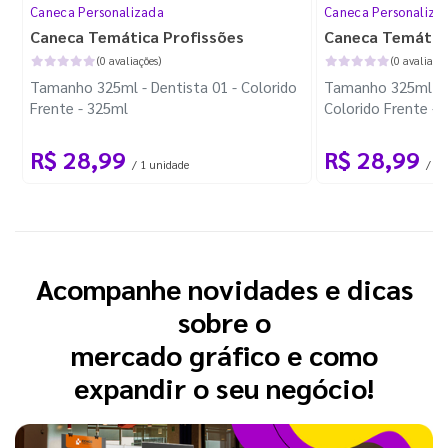
Caneca Personalizada
Caneca Personaliza
Caneca Temática Profissões
Caneca Temátic
(0 avaliações)
(0 avaliaçõe
Tamanho 325ml - Dentista 01 - Colorido
Tamanho 325ml - F
Frente - 325ml
Colorido Frente - 
R$ 28,99
R$ 28,99
/ 1 unidade
/ 1 
Acompanhe novidades e dicas
sobre o
mercado gráfico e como
expandir o seu negócio!