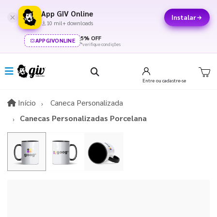
App GIV Online
Instalar
10 mil+ downloads
5% OFF
APPGIVONLINE
*verifique condições
Entre
ou cadastre-se
Início
Início
Caneca Personalizada
Canecas Personalizadas Porcelana