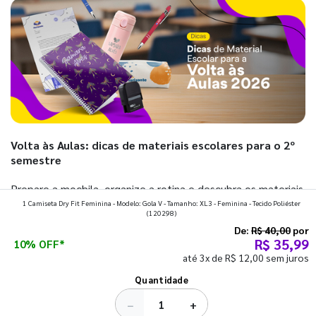
Volta às Aulas: dicas de materiais escolares para o 2º
semestre
Prepare a mochila, organize a rotina e descubra os materiais
1 Camiseta Dry Fit Feminina - Modelo: Gola V - Tamanho: XL3 - Feminina - Tecido Poliéster
que fazem toda diferença para começar o segundo
(120298)
semestre com o pé direito. Confira!
De:
R$ 40,00
por
R$ 35,99
10% OFF*
até 3x de R$ 12,00 sem juros
Ver todos os posts
Quantidade
−
+