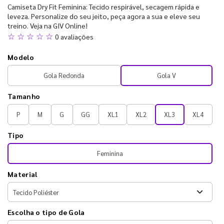
Camiseta Dry Fit Feminina: Tecido respirável, secagem rápida e
leveza. Personalize do seu jeito, peça agora a sua e eleve seu
treino. Veja na GIV Online!
☆ ☆ ☆ ☆ ☆
0 avaliações
Modelo
Gola Redonda
Gola V
Tamanho
P
M
G
GG
XL1
XL2
XL3
XL4
Tipo
Feminina
Material
Escolha o tipo de Gola