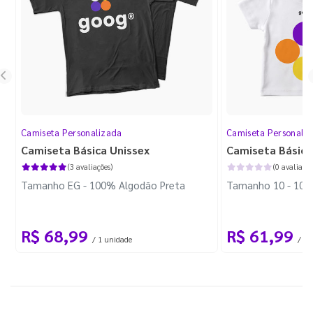
Camiseta Personalizada
Camiseta Personali
Camiseta Básica Unissex
Camiseta Básica 
(3 avaliações)
(0 avaliaçõe
Tamanho EG - 100% Algodão Preta
Tamanho 10 - 100
R$ 68,99
R$ 61,99
/ 1 unidade
/ 1 