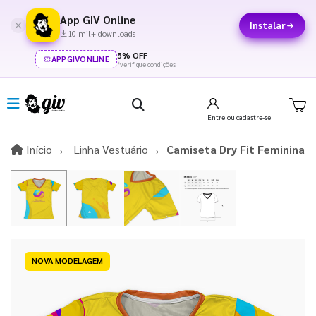
App GIV Online
Instalar
10 mil+ downloads
5% OFF
APPGIVONLINE
*verifique condições
Entre
ou cadastre-se
Início
Início
Linha Vestuário
Camiseta Dry Fit Feminina
NOVA MODELAGEM