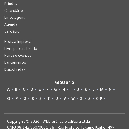
Brindes
Calendário
Embalagens
Agenda
Cardápio
Revista Impressa
Livro personalizado
Feiras e eventos
Lançamentos
Black Friday
Glossário
A
B
C
D
E
F
G
H
I
J
K
L
M
N
O
P
Q
R
S
T
U
V
W
X
Z
0-9
Copyright © 2026 - WBL Gráfica e Editora Ltda.
CNPJ 08.142.850/0001-36 - Rua Prefeito Takume Koike, 499 -