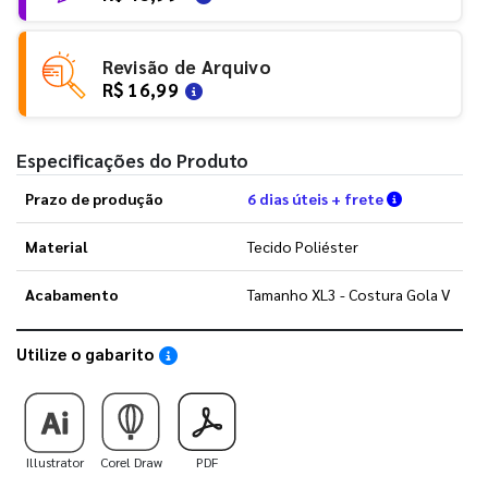
Revisão de Arquivo
R$ 16,99
Especificações do Produto
Verifique a
Prazo de produção
6 dias úteis + frete
Material
Tecido Poliéster
Acabamento
Tamanho XL3 - Costura Gola V
Utilize o gabarito
Saiba como utilizar os nossos gabaritos
Illustrator
Corel Draw
PDF