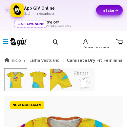
App GIV Online
Instalar
10 mil+ downloads
5% OFF
APPGIVONLINE
*verifique condições
Entre
ou cadastre-se
Início
Início
Linha Vestuário
Camiseta Dry Fit Feminina
NOVA MODELAGEM