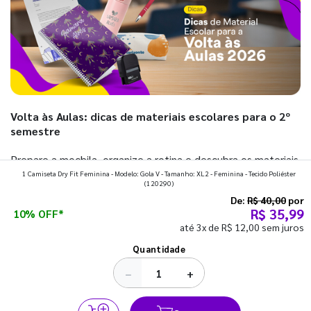
Volta às Aulas: dicas de materiais escolares para o 2º
semestre
Prepare a mochila, organize a rotina e descubra os materiais
1 Camiseta Dry Fit Feminina - Modelo: Gola V - Tamanho: XL2 - Feminina - Tecido Poliéster
que fazem toda diferença para começar o segundo
(120290)
semestre com o pé direito. Confira!
De:
R$ 40,00
por
R$ 35,99
10% OFF*
até 3x de R$ 12,00 sem juros
Ver todos os posts
Quantidade
−
+