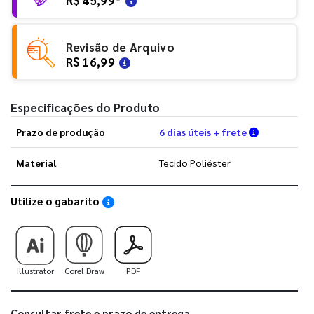
Revisão de Arquivo
R$ 16,99
Especificações do Produto
Verifique a
Prazo de produção
6 dias úteis + frete
Material
Tecido Poliéster
Utilize o gabarito
Saiba como utilizar os nossos gabaritos
Illustrator
Corel Draw
PDF
Consultar frete e prazo de entrega