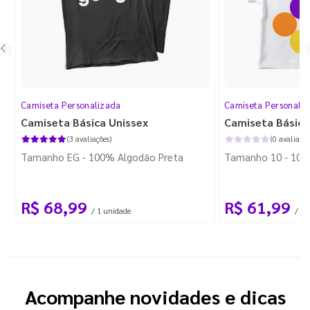
Camiseta Personalizada
Camiseta Personali
Camiseta Básica Unissex
Camiseta Básica 
(3 avaliações)
(0 avaliaçõe
Tamanho EG - 100% Algodão Preta
Tamanho 10 - 100
R$ 68,99
R$ 61,99
/ 1 unidade
/ 1 
Acompanhe novidades e dicas