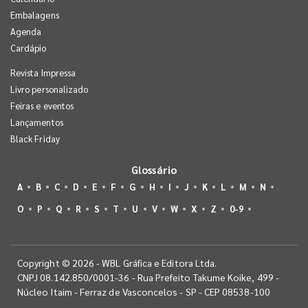
Embalagens
Agenda
Cardápio
Revista Impressa
Livro personalizado
Feiras e eventos
Lançamentos
Black Friday
Glossário
A
B
C
D
E
F
G
H
I
J
K
L
M
N
O
P
Q
R
S
T
U
V
W
X
Z
0-9
Copyright © 2026 - WBL Gráfica e Editora Ltda.
CNPJ 08.142.850/0001-36 - Rua Prefeito Takume Koike, 499 -
Núcleo Itaim - Ferraz de Vasconcelos - SP - CEP 08538-100