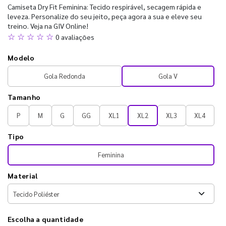
Camiseta Dry Fit Feminina: Tecido respirável, secagem rápida e
leveza. Personalize do seu jeito, peça agora a sua e eleve seu
treino. Veja na GIV Online!
☆ ☆ ☆ ☆ ☆
0 avaliações
Modelo
Gola Redonda
Gola V
Tamanho
P
M
G
GG
XL1
XL2
XL3
XL4
Tipo
Feminina
Material
Escolha a quantidade