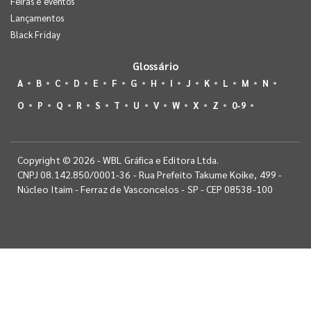
Feiras e eventos
Lançamentos
Black Friday
Glossário
A
B
C
D
E
F
G
H
I
J
K
L
M
N
O
P
Q
R
S
T
U
V
W
X
Z
0-9
Copyright © 2026 - WBL Gráfica e Editora Ltda.
CNPJ 08.142.850/0001-36 - Rua Prefeito Takume Koike, 499 -
Núcleo Itaim - Ferraz de Vasconcelos - SP - CEP 08538-100