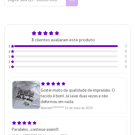
5,0
3
clientes avaliaram este produto
de 5
3
5
0
4
0
3
0
2
0
1
Gostei muito da qualidade de impressão. O
tecido é bom! Já lavei duas vezes e não
deformou em nada.
Marcelo********
23 de maio de 2025
Parabéns...continue assim!!!