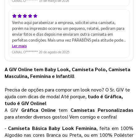
CANAL O********
15 de março de 2026
Venho aqui parabenizar a empresa, solicitei uma camiseta,
porém na impressão ocorreu um pequeno, relatei, pediram para
enviar fotos e dias depois me enviaram outra camiseta em
perfeitas condições. Mais uma vez PARABÉNS pela atitude pode
ter certeza que não ganhou um novo cliente mais sim um
Ler mais
parceiro que terá o prazer de indicar para várias empresas já que
CANAL O********
20 de agosto de 2025
sou contador e atendo mais de 600 empresas em todo o Estado
de São Paulo. Abraços
A GIV Online tem Baby Look, Camiseta Polo, Camiseta 
Masculina, Feminina e Infantil!
Precisa de opções para compor um look novo? O Sr. GIV te 
ajuda com dicas de moda! Até porque,
 tudo é Gráfica, 
tudo é GIV Online! 
A GIV 
Gráfica Online 
tem 
Camisetas Personalizadas
para atender diversos gostos! Vem comigo e confira!
- 
Camiseta Básica Baby Look Feminina
, feita em 100% 
Algodão nas cores Branca ou Preta, ou em 100% Poliéster 