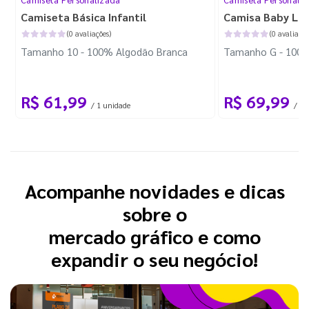
Camiseta Básica Infantil
Camisa Baby Lo
(0 avaliações)
(0 avaliaçõe
Tamanho 10 - 100% Algodão Branca
Tamanho G - 100%
R$ 61,99
R$ 69,99
/ 1 unidade
/ 1 
Acompanhe novidades e dicas
sobre o
mercado gráfico e como
expandir o seu negócio!