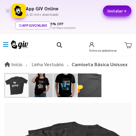
App GIV Online
Instalar
10 mil+ downloads
5% OFF
APPGIVONLINE
*verifique condições
Entre
ou cadastre-se
Início
Início
Linha Vestuário
Camiseta Básica Unissex