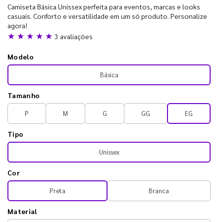
Camiseta Básica Unissex perfeita para eventos, marcas e looks
casuais. Conforto e versatilidade em um só produto. Personalize
agora!
★ ★ ★ ★ ★
3 avaliações
Modelo
Básica
Tamanho
P
M
G
GG
EG
Tipo
Unissex
Cor
Preta
Branca
Material