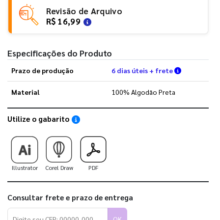
Revisão de Arquivo
R$ 16,99
Especificações do Produto
Verifique a
Prazo de produção
6 dias úteis + frete
Material
100% Algodão Preta
Utilize o gabarito
Saiba como utilizar os nossos gabaritos
Illustrator
Corel Draw
PDF
Consultar frete e prazo de entrega
OK