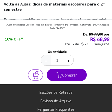
Volta às Aulas: dicas de materiais escolares para o 2º
semestre
Prepare a mochila, organize a rotina e descubra os materiais
1 Camiseta Básica Unissex - Modelo: Básica - Tamanho: EG - Unissex - Cor: Preta - 100% Algodão
que fazem toda diferença para começar o segundo
Preta
(94756)
semestre com o pé direito. Confira!
De:
R$ 77,00
por
R$ 68,99
10% OFF*
até 3x de R$ 23,00 sem juros
Ver todos os posts
Quantidade
−
+
Comprar
Balcões de Retirada
Revisão de Arquivo
Perguntas Frequentes