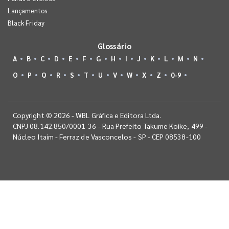
Lançamentos
Black Friday
Glossário
A
B
C
D
E
F
G
H
I
J
K
L
M
N
O
P
Q
R
S
T
U
V
W
X
Z
0-9
Copyright © 2026 - WBL Gráfica e Editora Ltda.
CNPJ 08.142.850/0001-36 - Rua Prefeito Takume Koike, 499 -
Núcleo Itaim - Ferraz de Vasconcelos - SP - CEP 08538-100