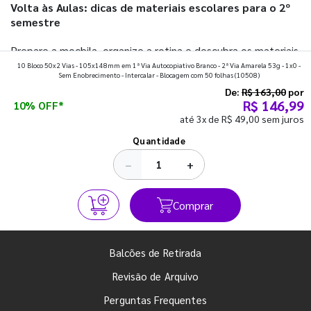
Volta às Aulas: dicas de materiais escolares para o 2º
semestre
Prepare a mochila, organize a rotina e descubra os materiais
10 Bloco 50x2 Vias - 105x148mm em 1ª Via Autocopiativo Branco - 2ª Via Amarela 53g - 1x0 -
que fazem toda diferença para começar o segundo
Sem Enobrecimento - Intercalar - Blocagem com 50 folhas
(10508)
semestre com o pé direito. Confira!
De:
R$ 163,00
por
R$ 146,99
10% OFF*
até 3x de R$ 49,00 sem juros
Ver todos os posts
Quantidade
−
+
Comprar
Balcões de Retirada
Revisão de Arquivo
Perguntas Frequentes