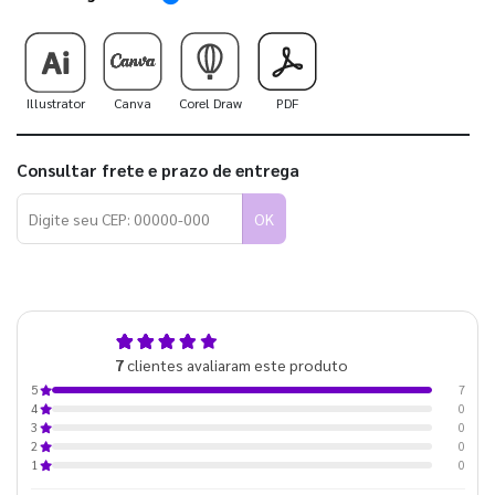
Illustrator
Canva
Corel Draw
PDF
Consultar frete e prazo de entrega
OK
5,0
7
clientes avaliaram este produto
de 5
7
5
0
4
0
3
0
2
0
1