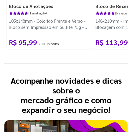
Bloco de Anotações
Bloco de Receit
(1 avaliação)
(6 avaliaçõe
105x148mm - Colorido Frente e Verso -
148x210mm - Impre
Bloco sem Impressão em Sulfite 75g -
Blocagem com 100
Wire-o Preto
R$ 95,99
R$ 113,99
/ 10 unidades
/
Acompanhe novidades e dicas
sobre o
mercado gráfico e como
expandir o seu negócio!