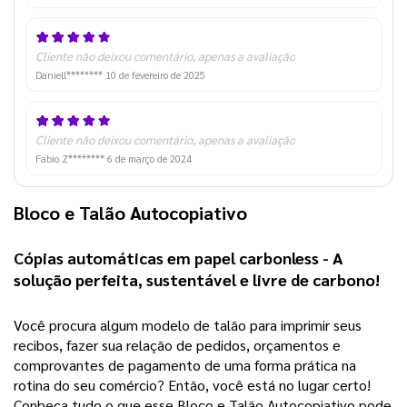
Cliente não deixou comentário, apenas a avaliação
Daniell********
10 de fevereiro de 2025
Cliente não deixou comentário, apenas a avaliação
Fabio Z********
6 de março de 2024
Bloco e Talão Autocopiativo 
Cópias automáticas em papel carbonless - A 
solução perfeita, sustentável e livre de carbono! 
Você procura algum modelo de talão para imprimir seus 
recibos, fazer sua relação de pedidos, orçamentos e 
comprovantes de pagamento de uma forma prática na 
rotina do seu comércio? Então, você está no lugar certo! 
Conheça tudo o que esse Bloco e Talão Autocopiativo pode 