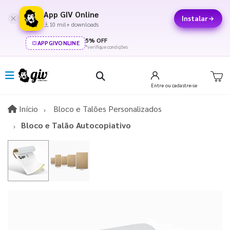
App GIV Online
Instalar
10 mil+ downloads
5% OFF
APPGIVONLINE
*verifique condições
Entre
ou cadastre-se
Início
Início
Bloco e Talões Personalizados
Bloco e Talão Autocopiativo