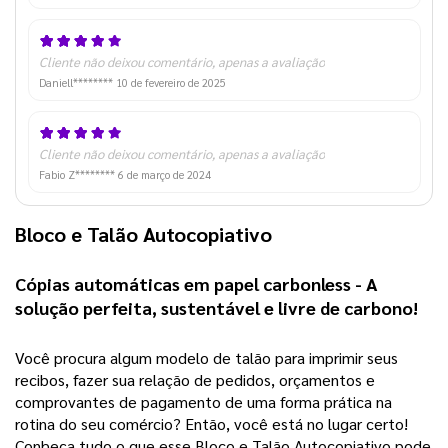
Cliente não deixou comentário, apenas a avaliação
Daniell********
10 de fevereiro de 2025
Cliente não deixou comentário, apenas a avaliação
Fabio Z********
6 de março de 2024
Bloco e Talão Autocopiativo 
Cópias automáticas em papel carbonless - A 
solução perfeita, sustentável e livre de carbono! 
Você procura algum modelo de talão para imprimir seus 
recibos, fazer sua relação de pedidos, orçamentos e 
comprovantes de pagamento de uma forma prática na 
rotina do seu comércio? Então, você está no lugar certo! 
Conheça tudo o que esse Bloco e Talão Autocopiativo pode 