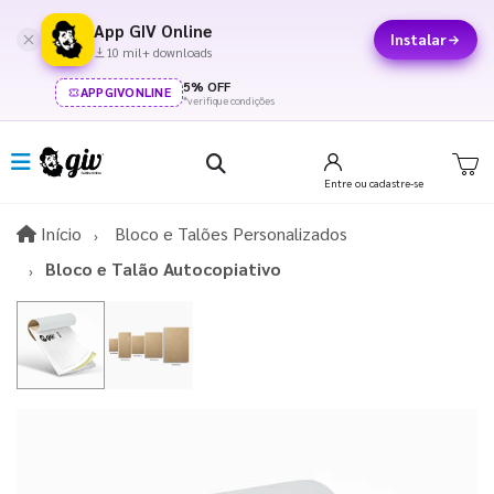
App GIV Online
Instalar
10 mil+ downloads
5% OFF
APPGIVONLINE
*verifique condições
Entre
ou cadastre-se
Início
Início
Bloco e Talões Personalizados
Bloco e Talão Autocopiativo