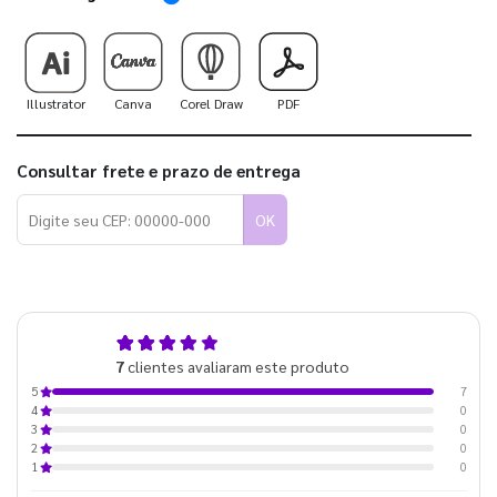
Illustrator
Canva
Corel Draw
PDF
Consultar frete e prazo de entrega
OK
5,0
7
clientes avaliaram este produto
de 5
7
5
0
4
0
3
0
2
0
1