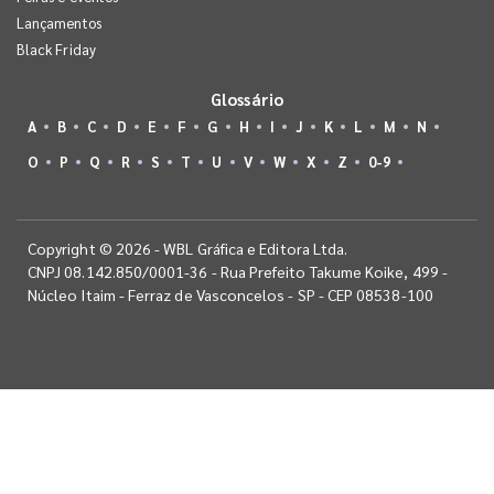
Lançamentos
Black Friday
Glossário
A
B
C
D
E
F
G
H
I
J
K
L
M
N
O
P
Q
R
S
T
U
V
W
X
Z
0-9
Copyright © 2026 - WBL Gráfica e Editora Ltda.
CNPJ 08.142.850/0001-36 - Rua Prefeito Takume Koike, 499 -
Núcleo Itaim - Ferraz de Vasconcelos - SP - CEP 08538-100