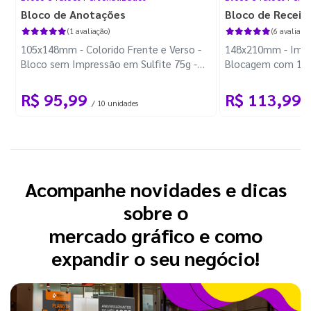
Bloco de Anotações
Bloco de Receit
(1 avaliação)
(6 avaliaçõe
105x148mm - Colorido Frente e Verso -
148x210mm - Impre
Bloco sem Impressão em Sulfite 75g -
Blocagem com 100
Wire-o Preto
R$ 95,99
R$ 113,99
/ 10 unidades
/
Acompanhe novidades e dicas
sobre o
mercado gráfico e como
expandir o seu negócio!