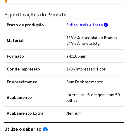
Especificações do Produto
Verifique a
Prazo de produção
3 dias úteis + frete
1ª Via Autocopiativo Branco -
Material
2ª Via Amarela 53g
Formato
74x105mm
Cor de Impressão
1x0 - Impressão 1 cor
Enobrecimento
Sem Enobrecimento
Intercalar - Blocagem com 50
Acabamento
folhas
Acabamento Extra
Nenhum
Utilize o gabarito
Saiba como utilizar os nossos gabaritos