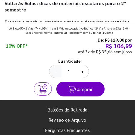
Volta às Aulas: dicas de materiais escolares para o 2º
semestre
Prepare a mochila, organize a rotina e descubra os materiais
10 Bloco 50x2 Vias - 74x105mm em 1ª Via Autocopiativo Branco - 2ª Via Amarela 53g - 1x0 -
que fazem toda diferença para começar o segundo
Sem Enobrecimento - Intercalar - Blocagem com 50 folhas
(10504)
semestre com o pé direito. Confira!
De:
R$ 119,00
por
R$ 106,99
10% OFF*
até 3x de R$ 35,66 sem juros
Ver todos os posts
Quantidade
−
+
Comprar
Balcões de Retirada
Revisão de Arquivo
Perguntas Frequentes